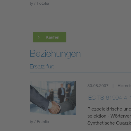
ty / Fotolia
Industry
Living
Kaufen
Mobility
Beziehungen
Smart Cities
Ersatz für:
30.08.2007
Histori
IEC TS 61994-4-
Piezoelektrische und
selektion - Wörterver
ty / Fotolia
Synthetische Quarzkr