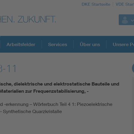
DKE Startseite
VDE Star
Arbeitsfelder
Services
Über uns
Unsere Po
8-11
DKE Fachinformationen im Kontext der No
ische, dielektrische und elektrostatische Bauteile und
Blitzschutz: DIN EN 62305 in der Übersicht
aterialien zur Frequenzstabilisierung, -
d -erkennung – Wörterbuch Teil 4 1: Piezoelektrische
Circular Economy für mehr Ressourceneffizienz
– Synthetische Quarzkristalle
Cybersecurity in der Industrieautomatisierung