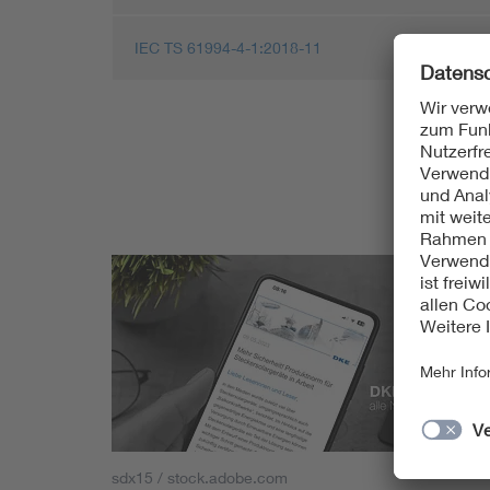
IEC TS 61994-4-1:2018-11
sdx15 / stock.adobe.com