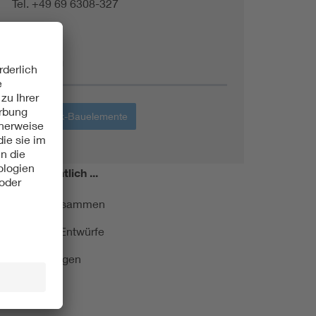
Tel. +49 69 6308-327
Themen
Elektronik-Bauelemente
miert!
Monatlich ...
ormung kurz zusammen
kationen und Entwürfe
e Veranstaltungen