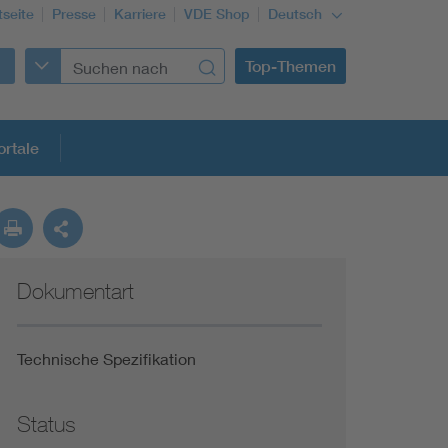
tseite
Presse
Karriere
VDE Shop
Deutsch
Top-Themen
rtale
rmung
Dokumentart
Funktionale Sicherheit schützt den Menschen
Gleichstromanwendungen im Wachstum
Technische Spezifikation
Installation und Betrieb von Mini-PV-Anlagen
Status