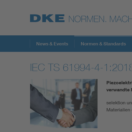
Top-Themen
News & Events
Normen & Standards
IEC TS 61994-4-1:201
VDE Fokusthemen
Piezoelektr
Digital Security
verwandte M
selektion un
Energy
Materialien 
Health