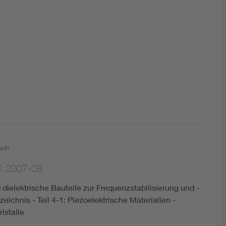
DIN VDE 0100 für sichere Elektroinstallationen
Elektrofachkraft (EFK)
sch
1:2007-08
 dielektrische Bauteile zur Frequenzstabilisierung und -
zeichnis - Teil 4-1: Piezoelektrische Materialien -
istalle