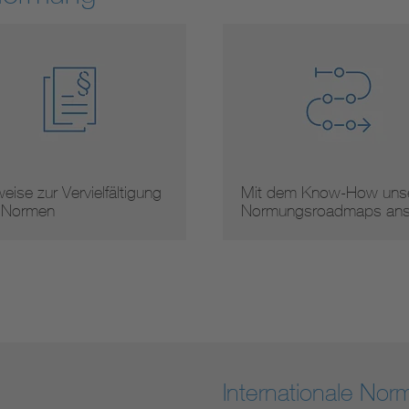
eise zur Vervielfältigung
Mit dem Know-How unse
 Normen
Normungsroadmaps an
Internationale No