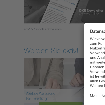
sdx15 / stock.adobe.com
Werden Sie aktiv!
Stellen Sie einen
Arbei
Normantrag
mit