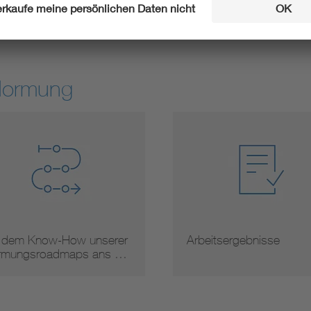
Experte werden
Stellung neh
Normung
 dem Know-How unserer
Arbeitsergebnisse
mungsroadmaps ans …