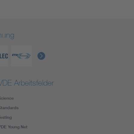
rmung
VDE Arbeitsfelder
Science
Standards
Testing
VDE Young Net