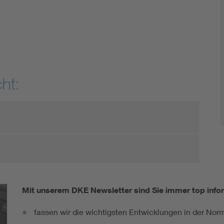
DIN VDE 0100 für sichere Elektroinstallationen
Elektrofachkraft (EFK)
ht:
Mit unserem DKE Newsletter sind Sie immer top infor
fassen wir die wichtigsten Entwicklungen in der N