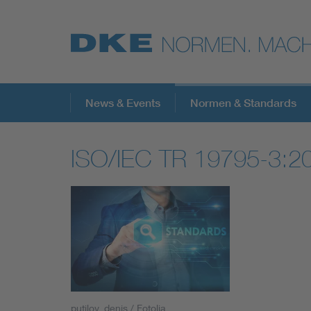
Top-Themen
News & Events
Normen & Standards
ISO/IEC TR 19795-3:2
VDE Fokusthemen
Digital Security
Energy
Health
putilov_denis / Fotolia