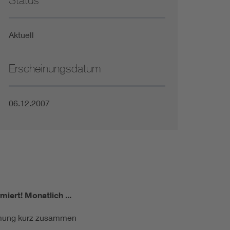
Status
Niederspannungsrichtlinie
Aktuell
Not- und Sicherheitsbeleuchtung
Erscheinungsdatum
06.12.2007
miert!
Monatlich ...
ormung kurz zusammen