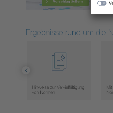
Vorschlag äußern
Ergebnisse rund um die 
Hinweise zur Vervielfältigung
Mit
von Normen
Nor