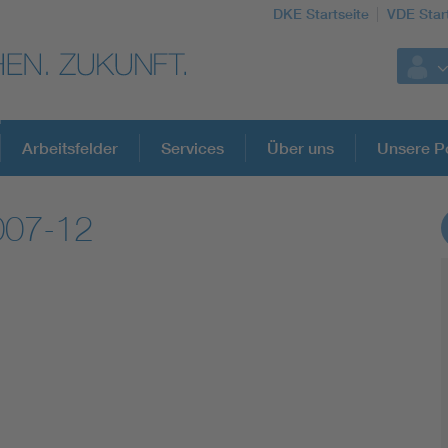
DKE Startseite
VDE Star
Arbeitsfelder
Services
Über uns
Unsere Po
007-12
DKE Fachinformationen im Kontext der No
Blitzschutz: DIN EN 62305 in der Übersicht
Circular Economy für mehr Ressourceneffizienz
Cybersecurity in der Industrieautomatisierung