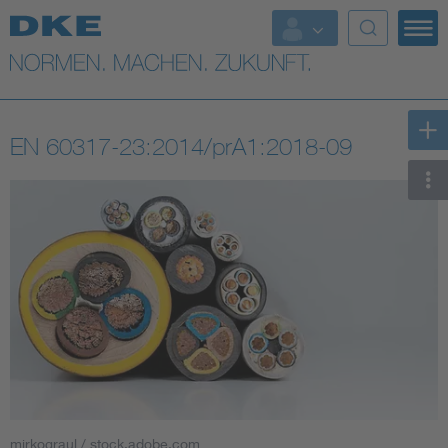
Top-Themen
VDE Fokusthemen
EN 60317-23:2014/prA1:2018-09
Digital Security
Energy
Health
Industry
Living
Mobility
mirkograul / stock.adobe.com