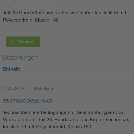
Teil 23: Runddrähte aus Kupfer, verzinnbar, lackisoliert mit
Smart Cities
Polyesterimid, Klasse 180
DKE Fachinformationen im Kontext der Normung
Kaufen
Blitzschutz: DIN EN 62305 in der Übersicht
Funk
Beziehungen
Circular Economy für mehr Ressourceneffizienz
Gle
Enthält:
Cybersecurity in der Industrieautomatisierung
Inst
14.09.2018
Historisch
DIN VDE 0100 für sichere Elektroinstallationen
Nied
55/1703/CDV:2018-09
Technische Lieferbedingungen für bestimmte Typen von
Elektrofachkraft (EFK)
Not-
Wickeldrähten - Teil 23: Runddrähte aus Kupfer, verzinnbar,
lackisoliert mit Polyesterimid, Klasse 180