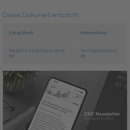
Dieses Dokument entspricht:
Europäisch
International
EN 60317-23:2014/prA1:2018-
55/1703/CDV:2018-
09
09