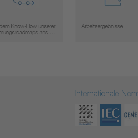
 dem Know-How unserer
Arbeitsergebnisse
mungsroadmaps ans …
Internationale No