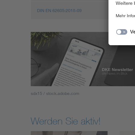
DIN EN 62605:2018-09
sdx15 / stock.adobe.com
Werden Sie aktiv!