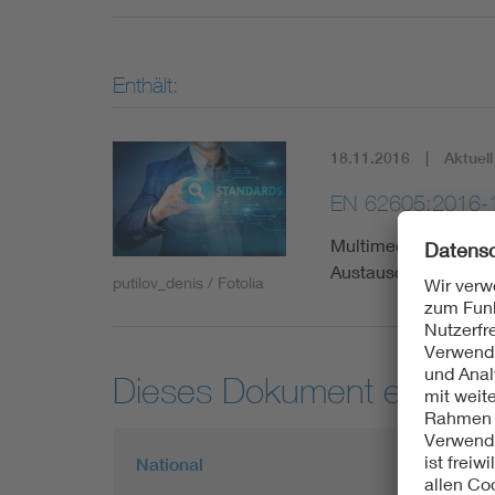
Enthält:
18.11.2016
Aktuell
EN 62605:2016-
Multimediageräte un
Austauschformat für
putilov_denis / Fotolia
Dieses Dokument entspric
National