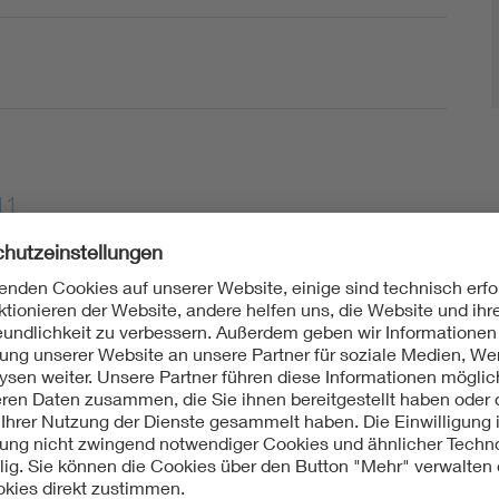
11
d -systeme - Multimedia e-publishing und e-books -
 elektronische Wörterbücher
ht:
Europäisch