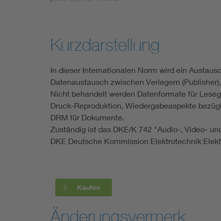
Industry
Living
Kurzdarstellung
Mobility
In dieser Internationalen Norm wird ein Austaus
Datenaustausch zwischen Verlegern (Publisher), 
Smart Cities
Nicht behandelt werden Datenformate für Leseg
Druck-Reproduktion, Wiedergabeaspekte bezügli
DRM für Dokumente.
Zuständig ist das DKE/K 742 "Audio-, Video- u
DKE Deutsche Kommission Elektrotechnik Elektr
Kaufen
Änderungsvermerk