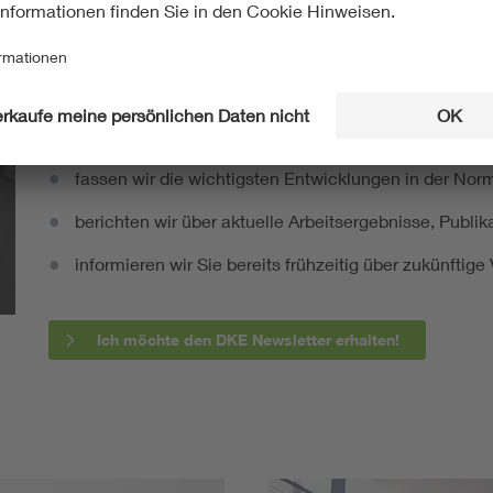
EN 62605:2016-11
Mit unserem DKE Newsletter sind Sie immer top infor
fassen wir die wichtigsten Entwicklungen in der N
berichten wir über aktuelle Arbeitsergebnisse, Publi
informieren wir Sie bereits frühzeitig über zukünftig
Ich möchte den DKE Newsletter erhalten!