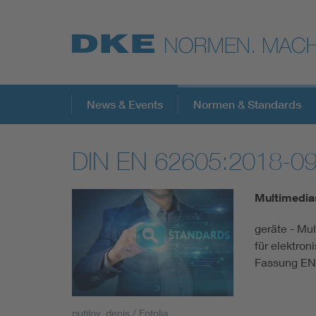
Top-Themen
News & Events
Normen & Standards
DIN EN 62605:2018-0
VDE Fokusthemen
Multimedia
Digital Security
geräte - Mu
für elektro
Energy
Fassung EN
Health
putilov_denis / Fotolia