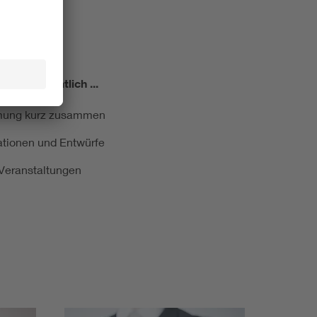
miert!
Monatlich ...
ormung kurz zusammen
kationen und Entwürfe
e Veranstaltungen