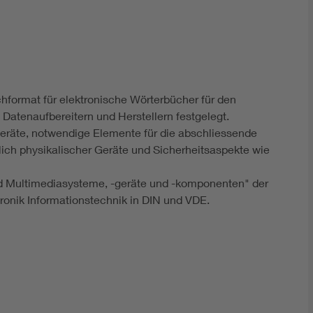
DIN VDE 0100 für sichere Elektroinstallationen
Elektrofachkraft (EFK)
chformat für elektronische Wörterbücher für den
Datenaufbereitern und Herstellern festgelegt.
eräte, notwendige Elemente für die abschliessende
ch physikalischer Geräte und Sicherheitsaspekte wie
nd Multimediasysteme, -geräte und -komponenten" der
onik Informationstechnik in DIN und VDE.