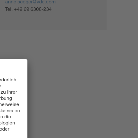
anne.seeger@vde.com
Tel. +49 69 6308-234