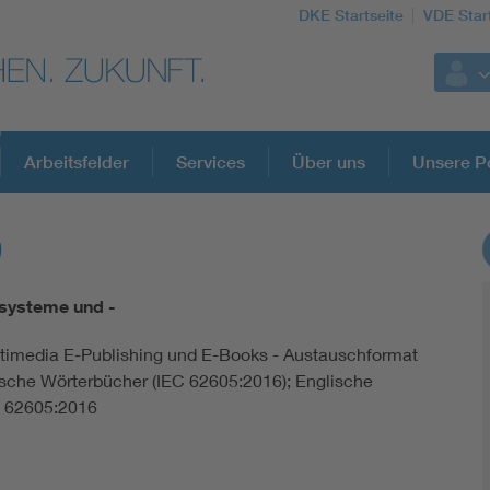
DKE Startseite
VDE Star
Arbeitsfelder
Services
Über uns
Unsere Po
9
DKE Fachinformationen im Kontext der No
systeme und -
Blitzschutz: DIN EN 62305 in der Übersicht
ltimedia E-Publishing und E-Books - Austauschformat
nische Wörterbücher (IEC 62605:2016); Englische
Circular Economy für mehr Ressourceneffizienz
 62605:2016
Cybersecurity in der Industrieautomatisierung