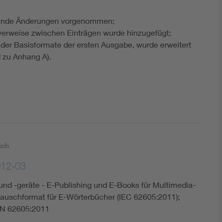
gende Änderungen vorgenommen:
verweise zwischen Einträgen wurde hinzugefügt;
der Basisformate der ersten Ausgabe, wurde erweitert
 zu Anhang A).
sch
012-03
nd -geräte - E-Publishing und E-Books für Multimedia-
uschformat für E-Wörterbücher (IEC 62605:2011);
EN 62605:2011