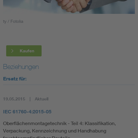
Smart Cities
ty / Fotolia
DKE Fachinformationen im Kontext der Normung
Blitzschutz: DIN EN 62305 in der Übersicht
Funk
Kaufen
Circular Economy für mehr Ressourceneffizienz
Gle
Beziehungen
Ersatz für:
Cybersecurity in der Industrieautomatisierung
Inst
DIN VDE 0100 für sichere Elektroinstallationen
Nied
19.05.2015
Aktuell
IEC 61760-4:2015-05
Elektrofachkraft (EFK)
Not-
Oberflächenmontagetechnik - Teil 4: Klassifikation,
Verpackung, Kennzeichnung und Handhabung
feuchteempfindlicher Bauteile