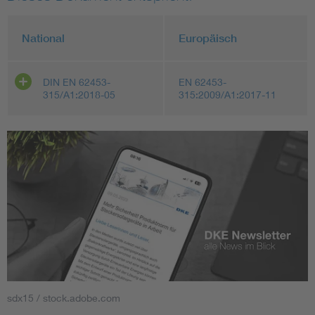
National
Europäisch
DIN EN 62453-
EN 62453-
315/A1:2018-05
315:2009/A1:2017-11
sdx15 / stock.adobe.com