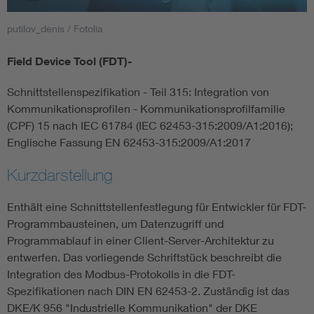
putilov_denis / Fotolia
Smart Cities
Field Device Tool (FDT)-
DKE Fachinformationen im Kontext der Normung
Schnittstellenspezifikation - Teil 315: Integration von
Blitzschutz: DIN EN 62305 in der Übersicht
Funk
Kommunikationsprofilen - Kommunikationsprofilfamilie
(CPF) 15 nach IEC 61784 (IEC 62453-315:2009/A1:2016);
Englische Fassung EN 62453-315:2009/A1:2017
Circular Economy für mehr Ressourceneffizienz
Gle
Kurzdarstellung
Cybersecurity in der Industrieautomatisierung
Inst
Enthält eine Schnittstellenfestlegung für Entwickler für FDT-
Programmbausteinen, um Datenzugriff und
DIN VDE 0100 für sichere Elektroinstallationen
Nied
Programmablauf in einer Client-Server-Architektur zu
entwerfen. Das vorliegende Schriftstück beschreibt die
Elektrofachkraft (EFK)
Not-
Integration des Modbus-Protokolls in die FDT-
Spezifikationen nach DIN EN 62453-2. Zuständig ist das
DKE/K 956 "Industrielle Kommunikation" der DKE