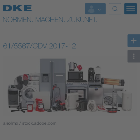
Top-Themen
VDE Fokusthemen
61/5567/CDV:2017-12
Digital Security
Energy
Health
Industry
Living
alexlmx / stock.adobe.com
Mobility