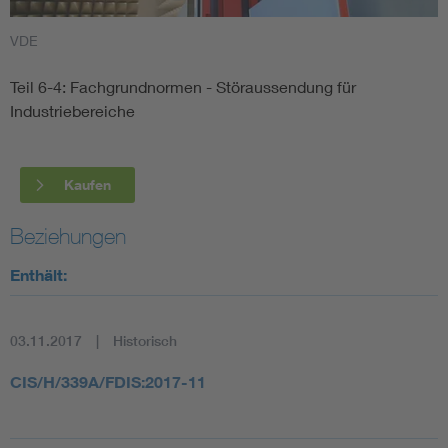
VDE
Smart Cities
Teil 6-4: Fachgrundnormen - Störaussendung für
DKE Fachinformationen im Kontext der Normung
Industriebereiche
Blitzschutz: DIN EN 62305 in der Übersicht
Funk
Kaufen
Circular Economy für mehr Ressourceneffizienz
Gle
Beziehungen
Cybersecurity in der Industrieautomatisierung
Inst
Enthält:
DIN VDE 0100 für sichere Elektroinstallationen
Nied
03.11.2017
Historisch
Elektrofachkraft (EFK)
Not-
CIS/H/339A/FDIS:2017-11