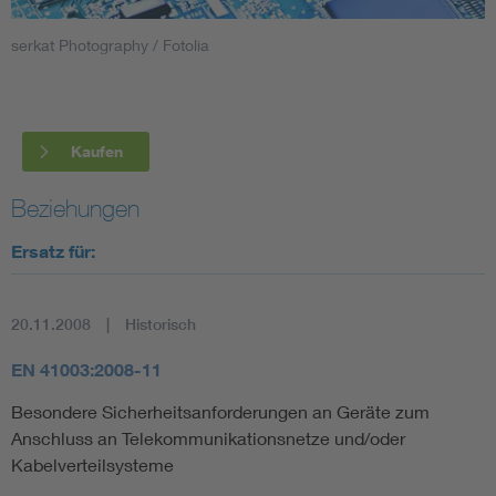
serkat Photography / Fotolia
Smart Cities
DKE Fachinformationen im Kontext der Normung
Kaufen
Blitzschutz: DIN EN 62305 in der Übersicht
Funk
Beziehungen
Circular Economy für mehr Ressourceneffizienz
Gle
Ersatz für:
Cybersecurity in der Industrieautomatisierung
Inst
20.11.2008
Historisch
DIN VDE 0100 für sichere Elektroinstallationen
Nied
EN 41003:2008-11
Besondere Sicherheitsanforderungen an Geräte zum
Elektrofachkraft (EFK)
Not-
Anschluss an Telekommunikationsnetze und/oder
Kabelverteilsysteme