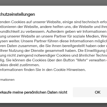
016-03
lle - Teil 4-1: Professionelle Anwendungen – Toninhalt
sch
4-1:2015-06
lle - Teil 4-1: Professioneller Gebrauch - Toninhalt (IEC
; Deutsche Fassung FprEN 60958-4-1:2015