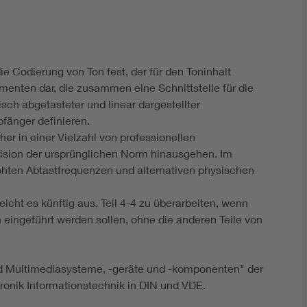
DIN VDE 0100 für sichere Elektroinstallationen
Elektrofachkraft (EFK)
ie Codierung von Ton fest, der für den Toninhalt
kumenten dar, die zusammen eine Schnittstelle für die
isch abgetasteter und linear dargestellter
fänger definieren.
her in einer Vielzahl von professionellen
Vision der ursprünglichen Norm hinausgehen. Im
ten Abtastfrequenzen und alternativen physischen
eicht es künftig aus, Teil 4-4 zu überarbeiten, wenn
eingeführt werden sollen, ohne die anderen Teile von
nd Multimediasysteme, -geräte und -komponenten" der
onik Informationstechnik in DIN und VDE.