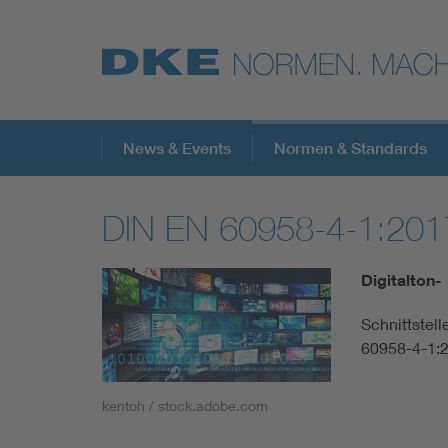
Top-Themen
News & Events
Normen & Standards
DIN EN 60958-4-1:201
VDE Fokusthemen
Digitalton-
Digital Security
Schnittstell
60958-4-1:
Energy
kentoh / stock.adobe.com
Health