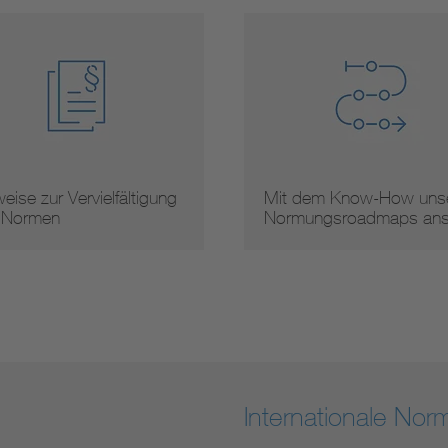
eise zur Vervielfältigung
Mit dem Know-How unse
 Normen
Normungsroadmaps an
Internationale No