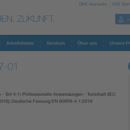
DKE Startseite
VDE Star
Arbeitsfelder
Services
Über uns
Unsere Po
7-01
DKE Fachinformationen im Kontext der No
Blitzschutz: DIN EN 62305 in der Übersicht
e - Teil 4-1: Professionelle Anwendungen - Toninhalt (IEC
2016); Deutsche Fassung EN 60958-4-1:2016
Circular Economy für mehr Ressourceneffizienz
Cybersecurity in der Industrieautomatisierung