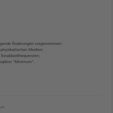
lgende Änderungen vorgenommen:
n physikalischen Medien;
n Tonabtastfrequenzen;
soption "Minimum".
sch