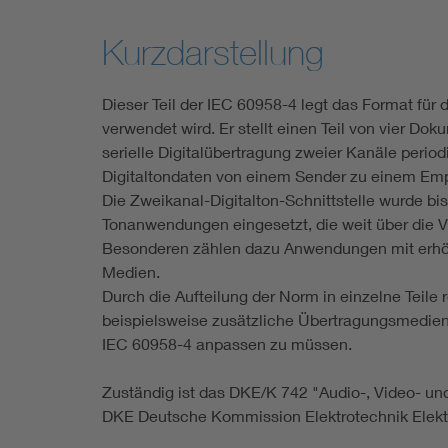
Industry
Kurzdarstellung
Living
Dieser Teil der IEC 60958-4 legt das Format für d
verwendet wird. Er stellt einen Teil von vier Do
Mobility
serielle Digitalübertragung zweier Kanäle period
Digitaltondaten von einem Sender zu einem Emp
Smart Cities
Die Zweikanal-Digitalton-Schnittstelle wurde bis
Tonanwendungen eingesetzt, die weit über die 
Besonderen zählen dazu Anwendungen mit erhöh
Medien.
Durch die Aufteilung der Norm in einzelne Teile r
beispielsweise zusätzliche Übertragungsmedien 
IEC 60958-4 anpassen zu müssen.
Zuständig ist das DKE/K 742 "Audio-, Video- u
DKE Deutsche Kommission Elektrotechnik Elektr