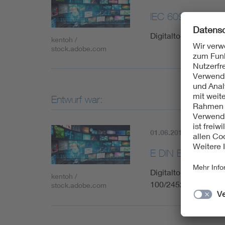
IEC 60958-4-1:2
Digitalton-Schnittste
kentoh /
stock.adobe.com
Entwurf war:
01.06.2015
Histori
E DIN EN 60958-
Digitalton-Schnittste
kentoh /
100/2452/CDV:2015)
stock.adobe.com