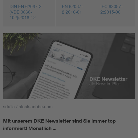
DIN EN 62087-2
EN 62087-
IEC 62087-
(VDE 0868-
2:2016-01
2:2015-06
102):2016-12
sdx15 / stock.adobe.com
Mit unserem DKE Newsletter sind Sie immer top
informiert!
Monatlich ...