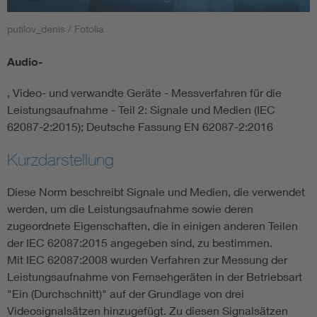
putilov_denis / Fotolia
Smart Cities
Audio-
DKE Fachinformationen im Kontext der Normung
, Video- und verwandte Geräte - Messverfahren für die
Blitzschutz: DIN EN 62305 in der Übersicht
Funk
Leistungsaufnahme - Teil 2: Signale und Medien (IEC
62087-2:2015); Deutsche Fassung EN 62087-2:2016
Circular Economy für mehr Ressourceneffizienz
Gle
Kurzdarstellung
Cybersecurity in der Industrieautomatisierung
Inst
Diese Norm beschreibt Signale und Medien, die verwendet
werden, um die Leistungsaufnahme sowie deren
zugeordnete Eigenschaften, die in einigen anderen Teilen
DIN VDE 0100 für sichere Elektroinstallationen
Nied
der IEC 62087:2015 angegeben sind, zu bestimmen.
Mit IEC 62087:2008 wurden Verfahren zur Messung der
Elektrofachkraft (EFK)
Not-
Leistungsaufnahme von Fernsehgeräten in der Betriebsart
"Ein (Durchschnitt)" auf der Grundlage von drei
Videosignalsätzen hinzugefügt. Zu diesen Signalsätzen