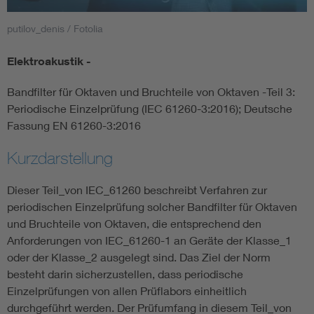
putilov_denis / Fotolia
Smart Cities
Elektroakustik -
DKE Fachinformationen im Kontext der Normung
Bandfilter für Oktaven und Bruchteile von Oktaven -Teil 3:
Blitzschutz: DIN EN 62305 in der Übersicht
Funk
Periodische Einzelprüfung (IEC 61260-3:2016); Deutsche
Fassung EN 61260-3:2016
Circular Economy für mehr Ressourceneffizienz
Gle
Kurzdarstellung
Cybersecurity in der Industrieautomatisierung
Inst
Dieser Teil_von IEC_61260 beschreibt Verfahren zur
periodischen Einzelprüfung solcher Bandfilter für Oktaven
und Bruchteile von Oktaven, die entsprechend den
DIN VDE 0100 für sichere Elektroinstallationen
Nied
Anforderungen von IEC_61260-1 an Geräte der Klasse_1
oder der Klasse_2 ausgelegt sind. Das Ziel der Norm
Elektrofachkraft (EFK)
Not-
besteht darin sicherzustellen, dass periodische
Einzelprüfungen von allen Prüflabors einheitlich
durchgeführt werden. Der Prüfumfang in diesem Teil_von