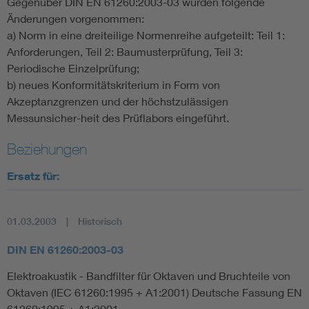
Gegenüber DIN EN 61260:2003-03 wurden folgende
Änderungen vorgenommen:
a) Norm in eine dreiteilige Normenreihe aufgeteilt: Teil 1:
Anforderungen, Teil 2: Baumusterprüfung, Teil 3:
Periodische Einzelprüfung;
b) neues Konformitätskriterium in Form von
Akzeptanzgrenzen und der höchstzulässigen
Messunsicher-heit des Prüflabors eingeführt.
Beziehungen
Ersatz für:
01.03.2003
Historisch
DIN EN 61260:2003-03
Elektroakustik - Bandfilter für Oktaven und Bruchteile von
Oktaven (IEC 61260:1995 + A1:2001) Deutsche Fassung EN
61260:1995 + A1:2001