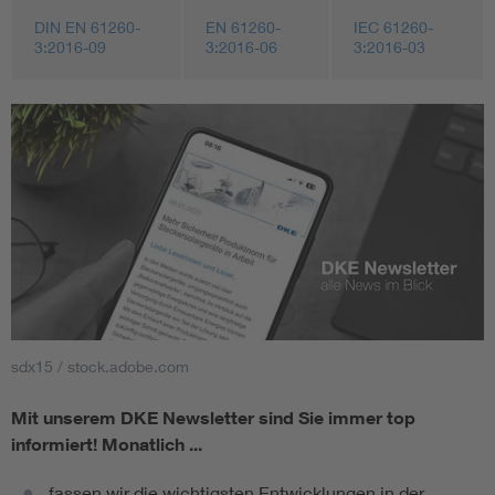
DIN EN 61260-
EN 61260-
IEC 61260-
3:2016-09
3:2016-06
3:2016-03
sdx15 / stock.adobe.com
Mit unserem DKE Newsletter sind Sie immer top
informiert!
Monatlich ...
fassen wir die wichtigsten Entwicklungen in der