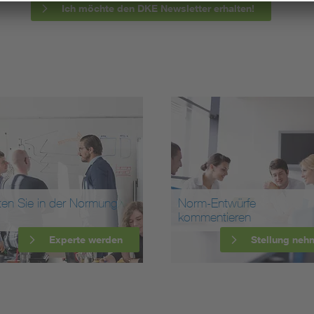
Ich möchte den DKE Newsletter erhalten!
ten Sie in der Normung
Norm-Entwürfe
kommentieren
Experte werden
Stellung neh