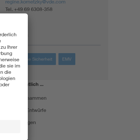
regine.kornetzky@vde.com
Tel. +49 69 6308-358
Themen
Elektrische Sicherheit
EMV
miert!
Monatlich ...
ormung kurz zusammen
kationen und Entwürfe
e Veranstaltungen