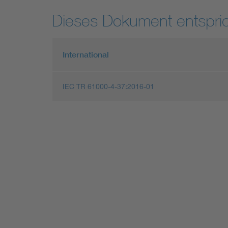
Dieses Dokument entspric
International
IEC TR 61000-4-37:2016-01