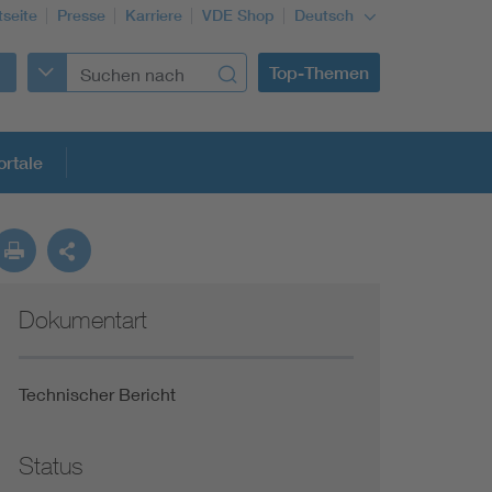
tseite
Presse
Karriere
VDE Shop
Deutsch
Top-Themen
rtale
rmung
Dokumentart
Funktionale Sicherheit schützt den Menschen
Gleichstromanwendungen im Wachstum
Technischer Bericht
Installation und Betrieb von Mini-PV-Anlagen
Status