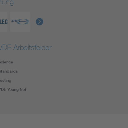
rmung
VDE Arbeitsfelder
Science
Standards
Testing
VDE Young Net