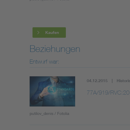
Industry
Living
Kaufen
Mobility
Beziehungen
Smart Cities
Entwurf war:
04.12.2015
Histori
77A/919/RVC:20
putilov_denis / Fotolia