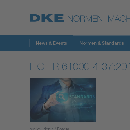
Top-Themen
News & Events
Normen & Standards
IEC TR 61000-4-37:20
VDE Fokusthemen
Digital Security
Energy
Health
putilov_denis / Fotolia