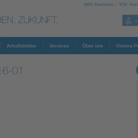
DKE Startseite
VDE Star
Arbeitsfelder
Services
Über uns
Unsere Po
16-01
DKE Fachinformationen im Kontext der No
Blitzschutz: DIN EN 62305 in der Übersicht
Circular Economy für mehr Ressourceneffizienz
Cybersecurity in der Industrieautomatisierung