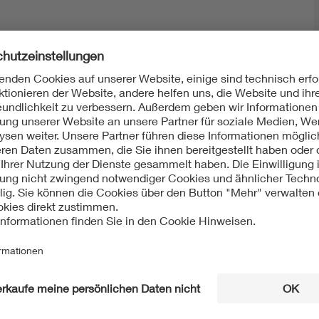
Mit unserem DKE Newsletter sind Sie immer top infor
fassen wir die wichtigsten Entwicklungen in der N
berichten wir über aktuelle Arbeitsergebnisse, Publi
informieren wir Sie bereits frühzeitig über zukünftig