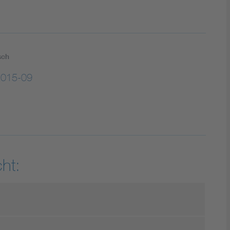
sch
015-09
ht: