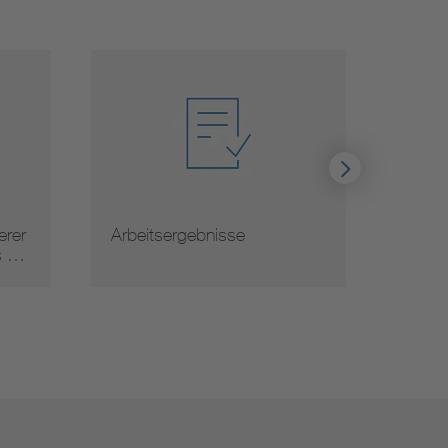
tsergebnisse
Normauslegungen