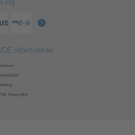
rmung
VDE Arbeitsfelder
Science
Standards
Testing
VDE Young Net