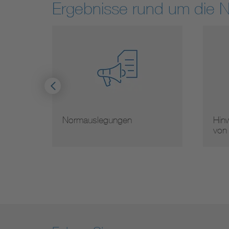
Ergebnisse rund um die 
mauslegungen
Hinweise zur Vervielfälti
von Normen