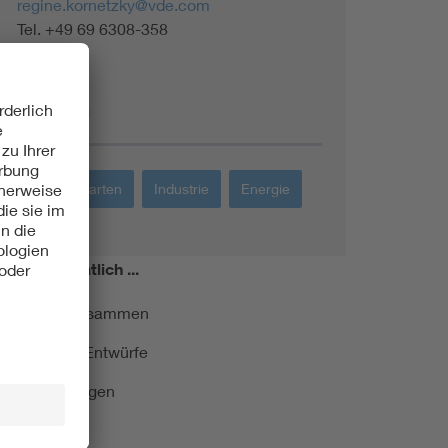
regine.kornetzky@vde.com
Tel. +49 69 6308-358
Themen
Haus + Garten
Industrie
Energie
miert!
Monatlich ...
ormung kurz zusammen
kationen und Entwürfe
e Veranstaltungen