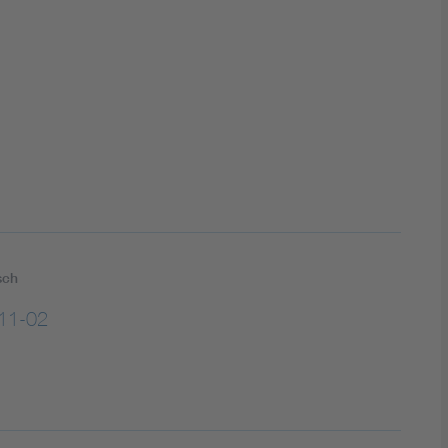
DIN VDE 0100 für sichere Elektroinstallationen
Elektrofachkraft (EFK)
sch
11-02