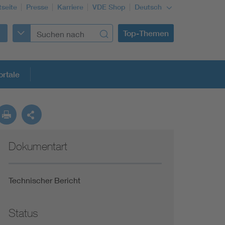
tseite
Presse
Karriere
VDE Shop
Deutsch
Top-Themen
rtale
rmung
Dokumentart
Funktionale Sicherheit schützt den Menschen
Gleichstromanwendungen im Wachstum
Technischer Bericht
Installation und Betrieb von Mini-PV-Anlagen
Status