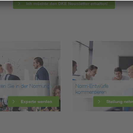
Ich möchte den DKE Newsletter erhalten!
ten Sie in der Normung
Norm-Entwürfe
kommentieren
Experte werden
Stellung neh