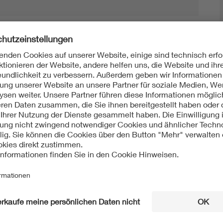
Mit unserem DKE Newsletter sind Sie immer top infor
fassen wir die wichtigsten Entwicklungen in der N
berichten wir über aktuelle Arbeitsergebnisse, Publi
informieren wir Sie bereits frühzeitig über zukünftig