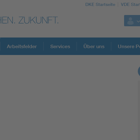
DKE Startseite
VDE Star
Arbeitsfelder
Services
Über uns
Unsere Po
DKE Fachinformationen im Kontext der No
Blitzschutz: DIN EN 62305 in der Übersicht
Circular Economy für mehr Ressourceneffizienz
Cybersecurity in der Industrieautomatisierung