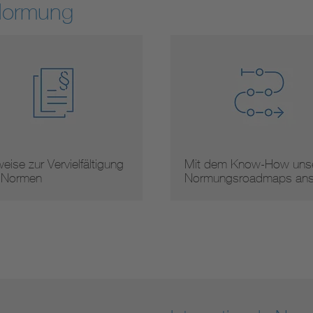
Normung
gung
Mit dem Know-How unserer
Arbei
Normungsroadmaps ans …