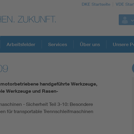
DKE Startseite
VDE Star
Arbeitsfelder
Services
Über uns
Unsere Po
09
DKE Fachinformationen im Kontext der No
e motorbetriebene handgeführte Werkzeuge,
Blitzschutz: DIN EN 62305 in der Übersicht
ble Werkzeuge und Rasen-
aschinen - Sicherheit Teil 3-10: Besondere
Circular Economy für mehr Ressourceneffizienz
en für transportable Trennschleifmaschinen
Cybersecurity in der Industrieautomatisierung