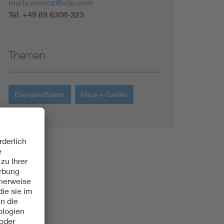
maria.munoz@vde.com
Tel. +49 69 6308-323
Themen
Energieeffizienz
Haus + Garten