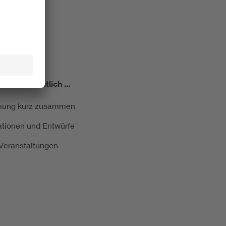
miert!
Monatlich ...
ormung kurz zusammen
kationen und Entwürfe
e Veranstaltungen