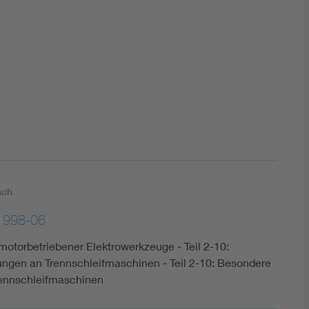
DIN VDE 0100 für sichere Elektroinstallationen
Elektrofachkraft (EFK)
sch
1998-06
 motorbetriebener Elektrowerkzeuge - Teil 2-10:
ngen an Trennschleifmaschinen - Teil 2-10: Besondere
rennschleifmaschinen