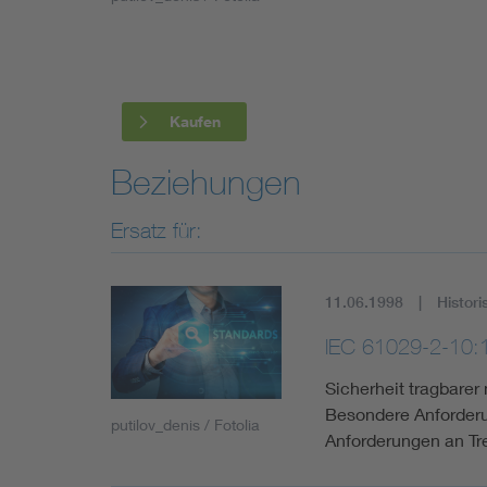
Industry
Living
Kaufen
Mobility
Beziehungen
Smart Cities
Ersatz für:
11.06.1998
Histori
IEC 61029-2-10:
Sicherheit tragbarer
Besondere Anforderu
putilov_denis / Fotolia
Anforderungen an T