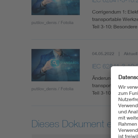
Corrigendum 1: Elek
transportable Werkz
putilov_denis / Fotolia
Teil 3-10: Besondere
04.05.2022
Aktuell
IEC 62841-3-10
Änderung 1 - Elektr
transportable Werkz
putilov_denis / Fotolia
Teil 3-10: Besondere
Dieses Dokument entspric