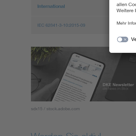
International
IEC 62841-3-10:2015-09
sdx15 / stock.adobe.com