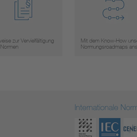
eise zur Vervielfältigung
Mit dem Know-How unse
 Normen
Normungsroadmaps an
Internationale No