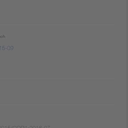
sch
15-09
:2015/COR1:2016-07