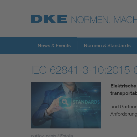
Top-Themen
News & Events
Normen & Standards
IEC 62841-3-10:2015-
VDE Fokusthemen
Elektrisch
Digital Security
transporta
und Gartenm
Energy
Anforderung
Health
putilov_denis / Fotolia