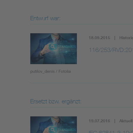
Entwurf war:
18.09.2015
Histori
116/253/RVD:20
putilov_denis / Fotolia
Ersetzt bzw. ergänzt:
19.07.2016
Aktuell
IEC 62841-3-10