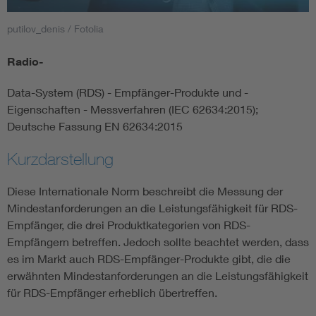
putilov_denis / Fotolia
Smart Cities
Radio-
DKE Fachinformationen im Kontext der Normung
Data-System (RDS) - Empfänger-Produkte und -
Blitzschutz: DIN EN 62305 in der Übersicht
Funk
Eigenschaften - Messverfahren (IEC 62634:2015);
Deutsche Fassung EN 62634:2015
Circular Economy für mehr Ressourceneffizienz
Gle
Kurzdarstellung
Cybersecurity in der Industrieautomatisierung
Inst
Diese Internationale Norm beschreibt die Messung der
Mindestanforderungen an die Leistungsfähigkeit für RDS-
Empfänger, die drei Produktkategorien von RDS-
DIN VDE 0100 für sichere Elektroinstallationen
Nied
Empfängern betreffen. Jedoch sollte beachtet werden, dass
es im Markt auch RDS-Empfänger-Produkte gibt, die die
Elektrofachkraft (EFK)
Not-
erwähnten Mindestanforderungen an die Leistungsfähigkeit
für RDS-Empfänger erheblich übertreffen.