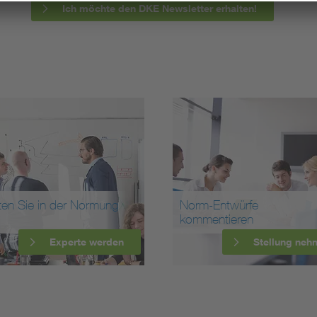
Ich möchte den DKE Newsletter erhalten!
ten Sie in der Normung
Norm-Entwürfe
kommentieren
Experte werden
Stellung neh