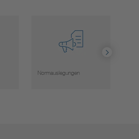
Normauslegungen
Hinwe
von 