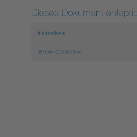
Dieses Dokument entspric
International
35/1344/CDV:2015-06