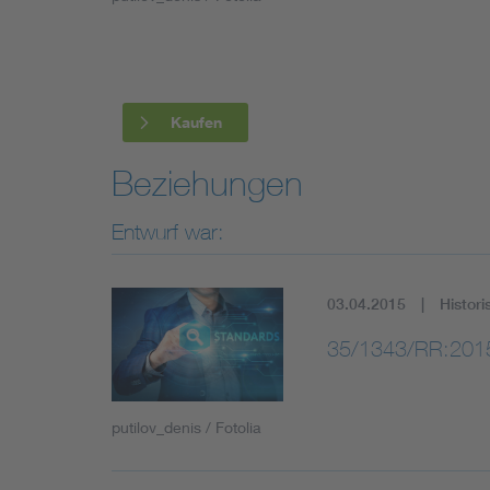
Industry
Living
Kaufen
Mobility
Beziehungen
Smart Cities
Entwurf war:
03.04.2015
Histori
35/1343/RR:201
putilov_denis / Fotolia