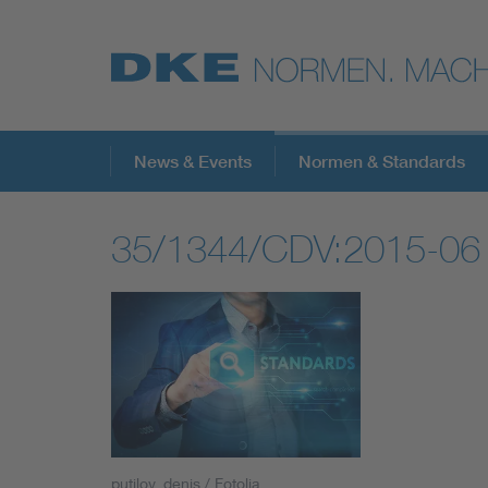
Top-Themen
News & Events
Normen & Standards
35/1344/CDV:2015-06
VDE Fokusthemen
Digital Security
Energy
Health
putilov_denis / Fotolia