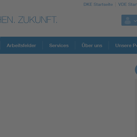
DKE Startseite
VDE Star
Arbeitsfelder
Services
Über uns
Unsere Po
DKE Fachinformationen im Kontext der No
Blitzschutz: DIN EN 62305 in der Übersicht
Circular Economy für mehr Ressourceneffizienz
Cybersecurity in der Industrieautomatisierung