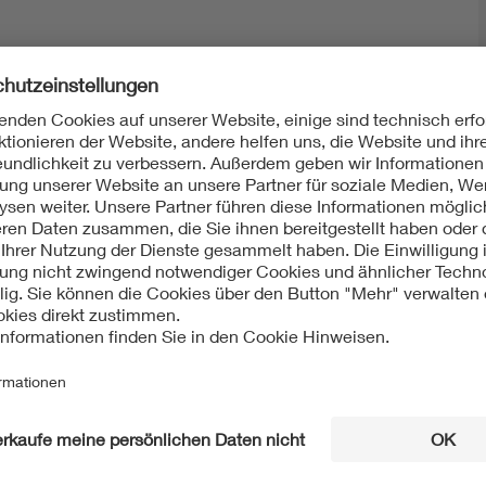
Mit unserem DKE Newsletter sind Sie immer top infor
fassen wir die wichtigsten Entwicklungen in der N
berichten wir über aktuelle Arbeitsergebnisse, Publi
informieren wir Sie bereits frühzeitig über zukünftig