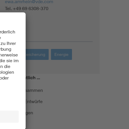
ewa.amrhein@vde.com
Tel. +49 69 6308-370
Themen
Energiespeicherung
Energie
miert!
Monatlich ...
ormung kurz zusammen
kationen und Entwürfe
e Veranstaltungen