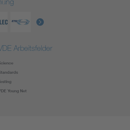
rmung
VDE Arbeitsfelder
Science
Standards
Testing
VDE Young Net