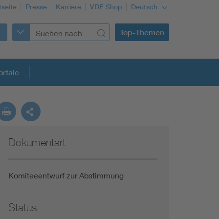
tseite
Presse
Karriere
VDE Shop
Deutsch
Top-Themen
rtale
rmung
Dokumentart
Funktionale Sicherheit schützt den Menschen
Gleichstromanwendungen im Wachstum
Komiteeentwurf zur Abstimmung
Installation und Betrieb von Mini-PV-Anlagen
Status