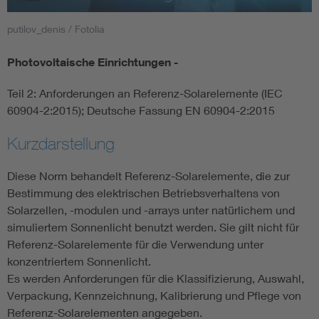
putilov_denis / Fotolia
Smart Cities
Photovoltaische Einrichtungen -
DKE Fachinformationen im Kontext der Normung
Teil 2: Anforderungen an Referenz-Solarelemente (IEC
Blitzschutz: DIN EN 62305 in der Übersicht
Funk
60904-2:2015); Deutsche Fassung EN 60904-2:2015
Kurzdarstellung
Circular Economy für mehr Ressourceneffizienz
Gle
Diese Norm behandelt Referenz-Solarelemente, die zur
Cybersecurity in der Industrieautomatisierung
Inst
Bestimmung des elektrischen Betriebsverhaltens von
Solarzellen, -modulen und -arrays unter natürlichem und
simuliertem Sonnenlicht benutzt werden. Sie gilt nicht für
DIN VDE 0100 für sichere Elektroinstallationen
Nied
Referenz-Solarelemente für die Verwendung unter
konzentriertem Sonnenlicht.
Elektrofachkraft (EFK)
Not-
Es werden Anforderungen für die Klassifizierung, Auswahl,
Verpackung, Kennzeichnung, Kalibrierung und Pflege von
Referenz-Solarelementen angegeben.