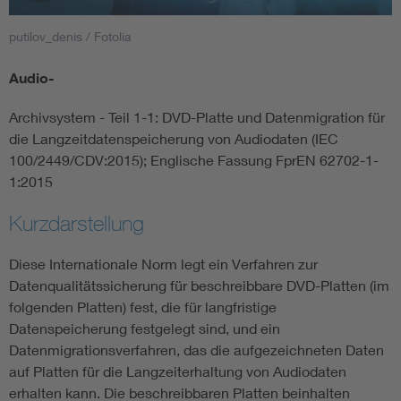
putilov_denis / Fotolia
Smart Cities
Audio-
DKE Fachinformationen im Kontext der Normung
Archivsystem - Teil 1-1: DVD-Platte und Datenmigration für
Blitzschutz: DIN EN 62305 in der Übersicht
Funk
die Langzeitdatenspeicherung von Audiodaten (IEC
100/2449/CDV:2015); Englische Fassung FprEN 62702-1-
1:2015
Circular Economy für mehr Ressourceneffizienz
Gle
Kurzdarstellung
Cybersecurity in der Industrieautomatisierung
Inst
Diese Internationale Norm legt ein Verfahren zur
Datenqualitätssicherung für beschreibbare DVD-Platten (im
DIN VDE 0100 für sichere Elektroinstallationen
Nied
folgenden Platten) fest, die für langfristige
Datenspeicherung festgelegt sind, und ein
Elektrofachkraft (EFK)
Not-
Datenmigrationsverfahren, das die aufgezeichneten Daten
auf Platten für die Langzeiterhaltung von Audiodaten
erhalten kann. Die beschreibbaren Platten beinhalten