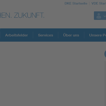
DKE Startseite
VDE Star
Arbeitsfelder
Services
Über uns
Unsere Po
DKE Fachinformationen im Kontext der No
Blitzschutz: DIN EN 62305 in der Übersicht
Circular Economy für mehr Ressourceneffizienz
Cybersecurity in der Industrieautomatisierung