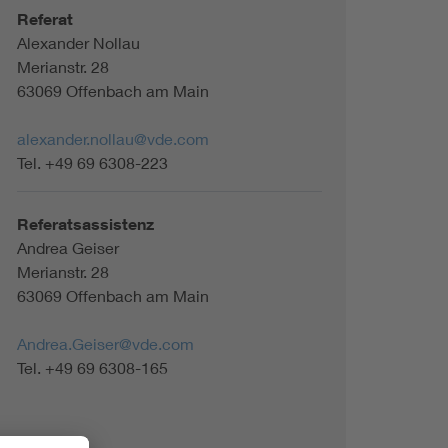
Referat
Alexander Nollau
Merianstr. 28
63069 Offenbach am Main
alexander.nollau@vde.com
Tel. +49 69 6308-223
Referatsassistenz
Andrea Geiser
Merianstr. 28
63069 Offenbach am Main
Andrea.Geiser@vde.com
Tel. +49 69 6308-165