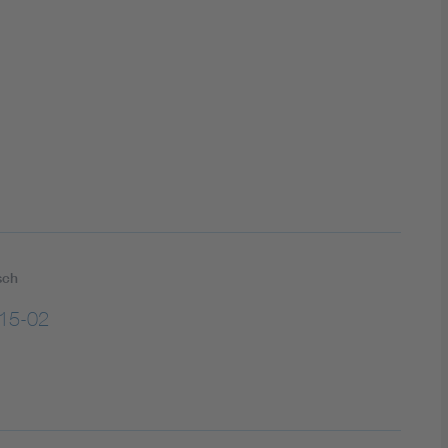
DIN VDE 0100 für sichere Elektroinstallationen
Elektrofachkraft (EFK)
sch
15-02