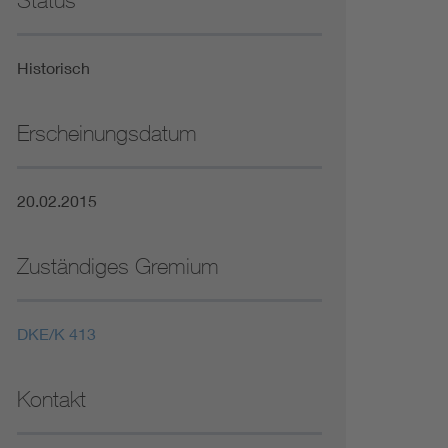
Status
Niederspannungsrichtlinie
Historisch
Not- und Sicherheitsbeleuchtung
Erscheinungsdatum
20.02.2015
Zuständiges Gremium
DKE/K 413
Kontakt