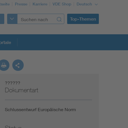
tseite
Presse
Karriere
VDE Shop
Deutsch
Top-Themen
rtale
rmung
??????
Funktionale Sicherheit schützt den Menschen
Dokumentart
Gleichstromanwendungen im Wachstum
Schlussentwurf Europäische Norm
Installation und Betrieb von Mini-PV-Anlagen