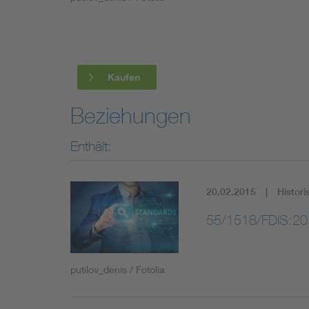
Industry
Living
Kaufen
Mobility
Beziehungen
Smart Cities
Enthält:
20.02.2015
Histori
55/1518/FDIS:20
putilov_denis / Fotolia