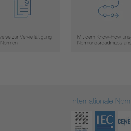
eise zur Vervielfältigung
Mit dem Know-How unse
 Normen
Normungsroadmaps an
Internationale No