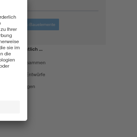
Themen
Elektronik-Bauelemente
miert!
Monatlich ...
ormung kurz zusammen
kationen und Entwürfe
e Veranstaltungen