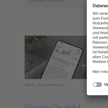
FprEN 60172:2015-02
sdx15 / stock.adobe.com
Werden Sie aktiv!