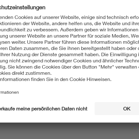
55/1518/FDIS:2015-02
Mit unserem DKE Newsletter sind Sie immer top infor
fassen wir die wichtigsten Entwicklungen in der N
berichten wir über aktuelle Arbeitsergebnisse, Publi
informieren wir Sie bereits frühzeitig über zukünftig
Ich möchte den DKE Newsletter erhalten!