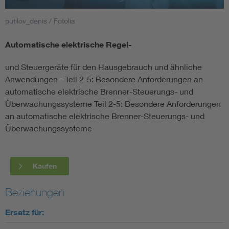
putilov_denis / Fotolia
Smart Cities
Automatische elektrische Regel-
DKE Fachinformationen im Kontext der Normung
und Steuergeräte für den Hausgebrauch und ähnliche
Blitzschutz: DIN EN 62305 in der Übersicht
Funk
Anwendungen - Teil 2-5: Besondere Anforderungen an
automatische elektrische Brenner-Steuerungs- und
Überwachungssysteme Teil 2-5: Besondere Anforderungen
Circular Economy für mehr Ressourceneffizienz
Gle
an automatische elektrische Brenner-Steuerungs- und
Überwachungssysteme
Cybersecurity in der Industrieautomatisierung
Inst
DIN VDE 0100 für sichere Elektroinstallationen
Nied
Kaufen
Beziehungen
Elektrofachkraft (EFK)
Not-
Ersatz für: