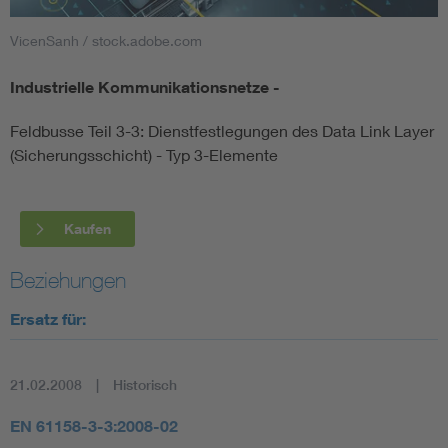
VicenSanh / stock.adobe.com
Smart Cities
Industrielle Kommunikationsnetze -
DKE Fachinformationen im Kontext der Normung
Feldbusse Teil 3-3: Dienstfestlegungen des Data Link Layer
Blitzschutz: DIN EN 62305 in der Übersicht
Funk
(Sicherungsschicht) - Typ 3-Elemente
Circular Economy für mehr Ressourceneffizienz
Gle
Kaufen
Cybersecurity in der Industrieautomatisierung
Inst
Beziehungen
Ersatz für:
DIN VDE 0100 für sichere Elektroinstallationen
Nied
Elektrofachkraft (EFK)
Not-
21.02.2008
Historisch
EN 61158-3-3:2008-02