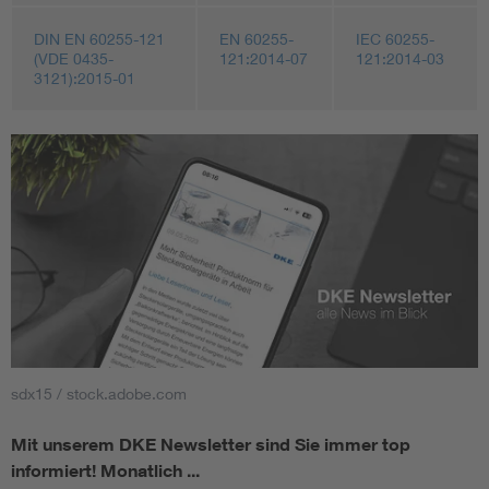
DIN EN 60255-121
EN 60255-
IEC 60255-
(VDE 0435-
121:2014-07
121:2014-03
3121):2015-01
sdx15 / stock.adobe.com
Mit unserem DKE Newsletter sind Sie immer top
informiert!
Monatlich ...