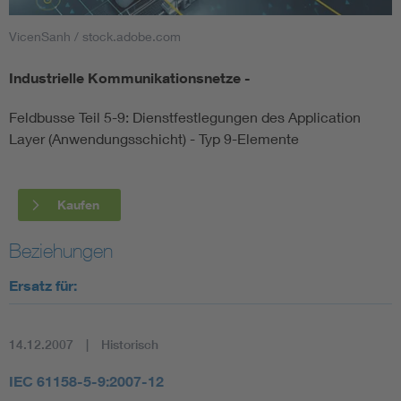
VicenSanh / stock.adobe.com
Smart Cities
Industrielle Kommunikationsnetze -
DKE Fachinformationen im Kontext der Normung
Feldbusse Teil 5-9: Dienstfestlegungen des Application
Blitzschutz: DIN EN 62305 in der Übersicht
Funk
Layer (Anwendungsschicht) - Typ 9-Elemente
Circular Economy für mehr Ressourceneffizienz
Gle
Kaufen
Cybersecurity in der Industrieautomatisierung
Inst
Beziehungen
Ersatz für:
DIN VDE 0100 für sichere Elektroinstallationen
Nied
Elektrofachkraft (EFK)
Not-
14.12.2007
Historisch
IEC 61158-5-9:2007-12