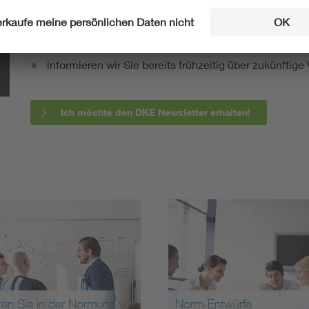
fassen wir die wichtigsten Entwicklungen in der N
berichten wir über aktuelle Arbeitsergebnisse, Publi
informieren wir Sie bereits frühzeitig über zukünftig
Ich möchte den DKE Newsletter erhalten!
ten Sie in der Normung
Norm-Entwürfe