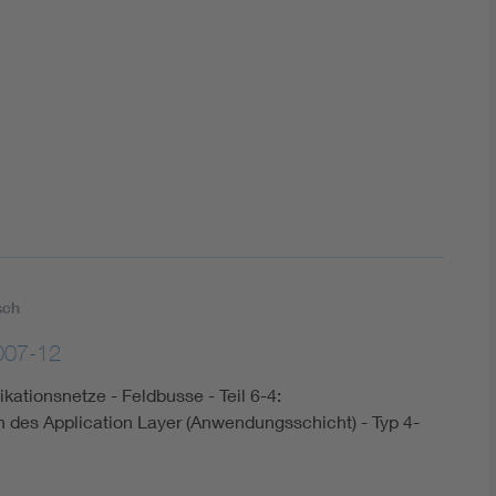
DIN VDE 0100 für sichere Elektroinstallationen
Elektrofachkraft (EFK)
sch
007-12
kationsnetze - Feldbusse - Teil 6-4:
on des Application Layer (Anwendungsschicht) - Typ 4-