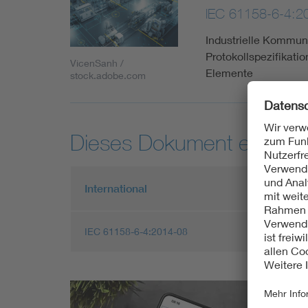
IEC 61158-6-4:2
Industrielle Kommuni
Protokollspezifikati
VicenSanh /
Elemente
stock.adobe.com
Dieses Dokument entspric
International
IEC 61158-6-4:2014-08