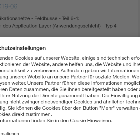
019-06
kationsnetze - Feldbusse - Teil 6-4:
on des Application Layer (Anwendungsschicht) - Typ 4-
ht:
Mit unserem DKE Newsletter sind Sie immer top infor