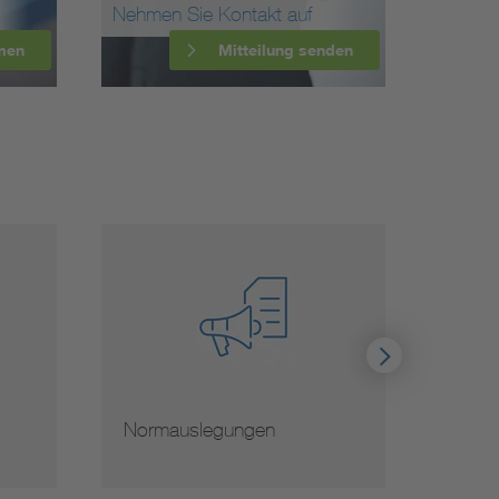
Nehmen Sie Kontakt auf
men
Mitteilung senden
Normauslegungen
Hinwe
von 