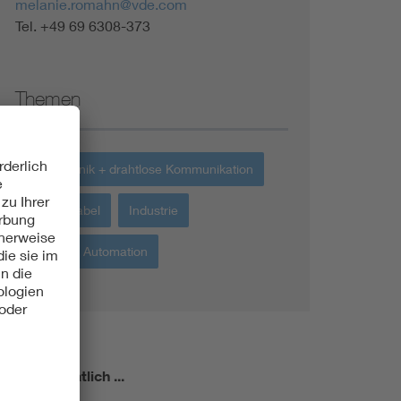
melanie.romahn@vde.com
Tel. +49 69 6308-373
Themen
Funktechnik + drahtlose Kommunikation
Energiekabel
Industrie
Robotik + Automation
miert!
Monatlich ...