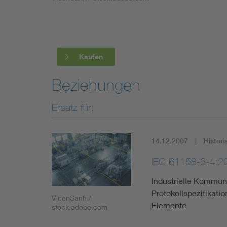
Industry
Living
Kaufen
Mobility
Beziehungen
Smart Cities
Ersatz für:
14.12.2007
Histori
IEC 61158-6-4:2
Industrielle Kommuni
Protokollspezifikati
VicenSanh /
Elemente
stock.adobe.com