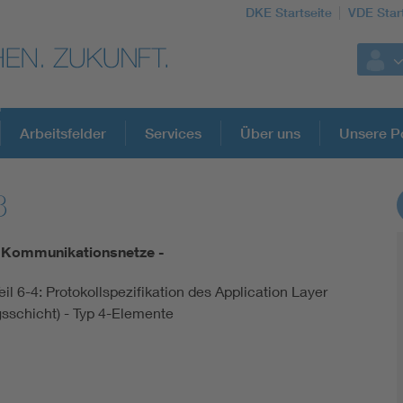
DKE Startseite
VDE Star
Arbeitsfelder
Services
Über uns
Unsere Po
8
DKE Fachinformationen im Kontext der No
le Kommunikationsnetze -
Blitzschutz: DIN EN 62305 in der Übersicht
il 6-4: Protokollspezifikation des Application Layer
schicht) - Typ 4-Elemente
Circular Economy für mehr Ressourceneffizienz
Cybersecurity in der Industrieautomatisierung