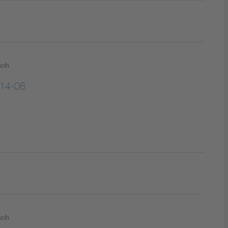
sch
14-06
sch