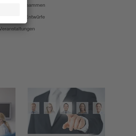
ormung kurz zusammen
kationen und Entwürfe
e Veranstaltungen