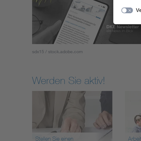
sdx15 / stock.adobe.com
Werden Sie aktiv!
Stellen Sie einen
Arbei