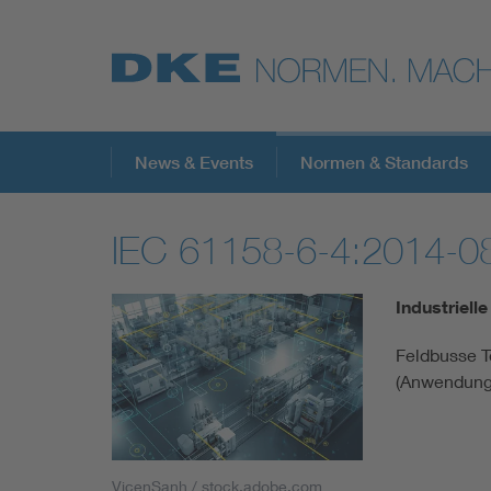
Top-Themen
News & Events
Normen & Standards
IEC 61158-6-4:2014-0
VDE Fokusthemen
Industriel
Digital Security
Feldbusse Te
(Anwendungs
Energy
Health
VicenSanh / stock.adobe.com