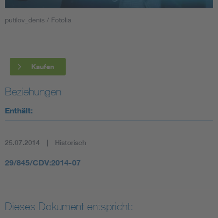
putilov_denis / Fotolia
Smart Cities
DKE Fachinformationen im Kontext der Normung
Kaufen
Blitzschutz: DIN EN 62305 in der Übersicht
Funk
Beziehungen
Circular Economy für mehr Ressourceneffizienz
Gle
Enthält:
Cybersecurity in der Industrieautomatisierung
Inst
25.07.2014
Historisch
DIN VDE 0100 für sichere Elektroinstallationen
Nied
29/845/CDV:2014-07
Elektrofachkraft (EFK)
Not-
Dieses Dokument entspricht: