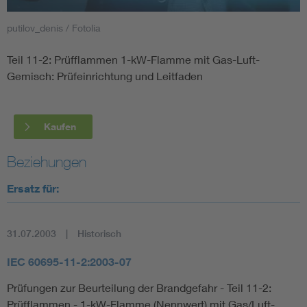
putilov_denis / Fotolia
Smart Cities
Teil 11-2: Prüfflammen 1-kW-Flamme mit Gas-Luft-
DKE Fachinformationen im Kontext der Normung
Gemisch: Prüfeinrichtung und Leitfaden
Blitzschutz: DIN EN 62305 in der Übersicht
Funk
Kaufen
Circular Economy für mehr Ressourceneffizienz
Gle
Beziehungen
Cybersecurity in der Industrieautomatisierung
Inst
Ersatz für:
DIN VDE 0100 für sichere Elektroinstallationen
Nied
31.07.2003
Historisch
Elektrofachkraft (EFK)
Not-
IEC 60695-11-2:2003-07
Prüfungen zur Beurteilung der Brandgefahr - Teil 11-2:
Prüfflammen - 1-kW-Flamme (Nennwert) mit Gas/Luft-