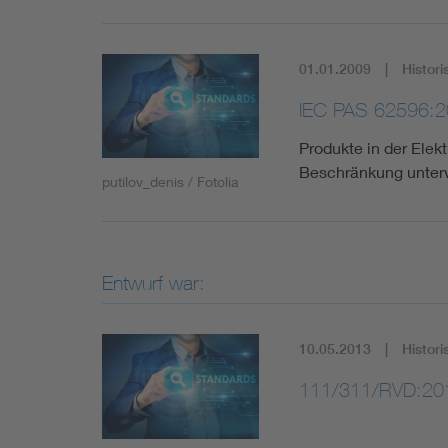
01.01.2009
Histori
IEC PAS 62596:2
Produkte in der Elek
Beschränkung unterw
putilov_denis / Fotolia
Entwurf war:
10.05.2013
Histori
111/311/RVD:20