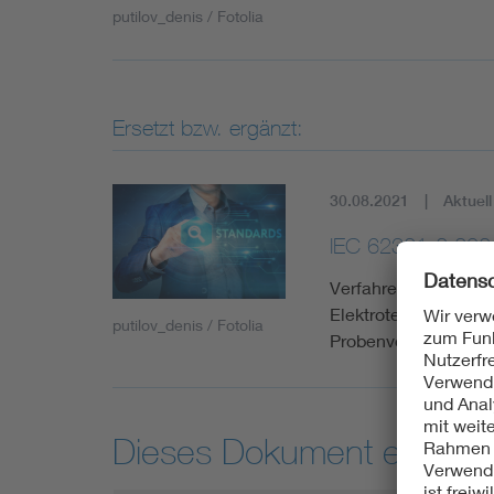
putilov_denis / Fotolia
Ersetzt bzw. ergänzt:
30.08.2021
Aktuell
IEC 62321-2:202
Verfahren zur Besti
Elektrotechnik - Te
putilov_denis / Fotolia
Probenvorbereitung
Dieses Dokument entspric