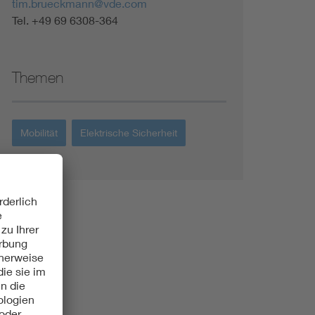
tim.brueckmann@vde.com
Tel. +49 69 6308-364
Themen
Mobilität
Elektrische Sicherheit