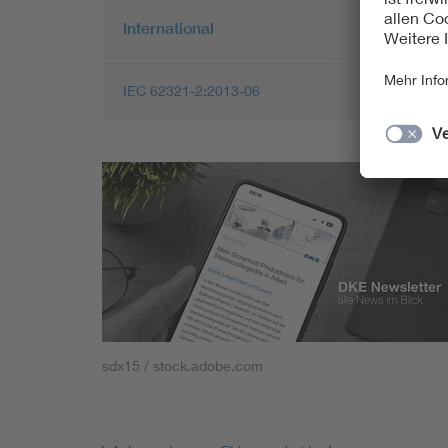
International
IEC 62321-2:2013-06
sdx15 / stock.adobe.com