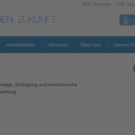
DKE Startseite
VDE Star
Arbeitsfelder
Services
Über uns
Unsere Po
DKE Fachinformationen im Kontext der No
ontage, Zerlegung und mechanische
Blitzschutz: DIN EN 62305 in der Übersicht
reitung
Circular Economy für mehr Ressourceneffizienz
Cybersecurity in der Industrieautomatisierung