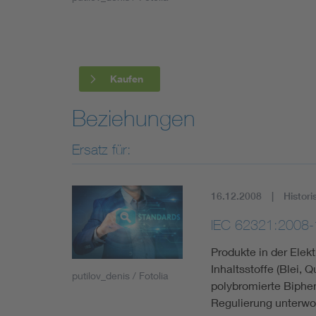
Industry
Living
Kaufen
Mobility
Beziehungen
Smart Cities
Ersatz für:
16.12.2008
Histori
IEC 62321:2008-
Produkte in der Elek
Inhaltsstoffe (Blei,
putilov_denis / Fotolia
polybromierte Biphen
Regulierung unterwo