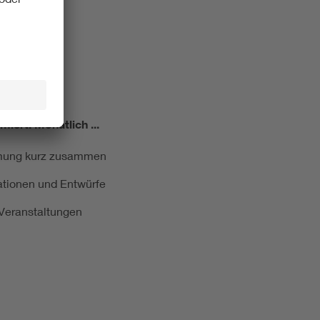
miert!
Monatlich ...
ormung kurz zusammen
kationen und Entwürfe
e Veranstaltungen