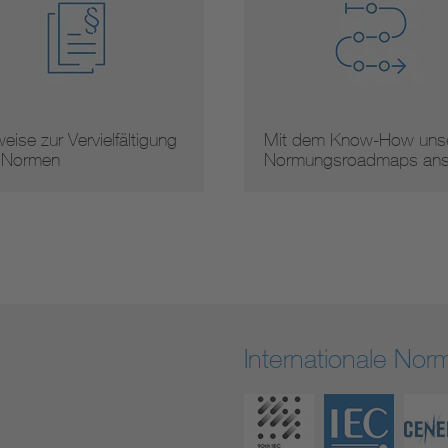
eise zur Vervielfältigung
Mit dem Know-How unse
 Normen
Normungsroadmaps an
Internationale No