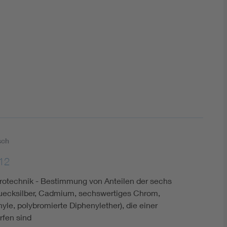
DIN VDE 0100 für sichere Elektroinstallationen
Elektrofachkraft (EFK)
sch
12
trotechnik - Bestimmung von Anteilen der sechs
 Quecksilber, Cadmium, sechswertiges Chrom,
yle, polybromierte Diphenylether), die einer
rfen sind