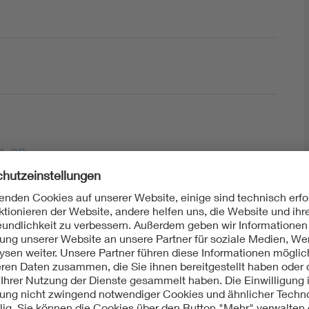
1-08
mmung von bestimmten Substanzen in Produkten der
il 2: Demontage, Zerlegung und mechanische
ht: