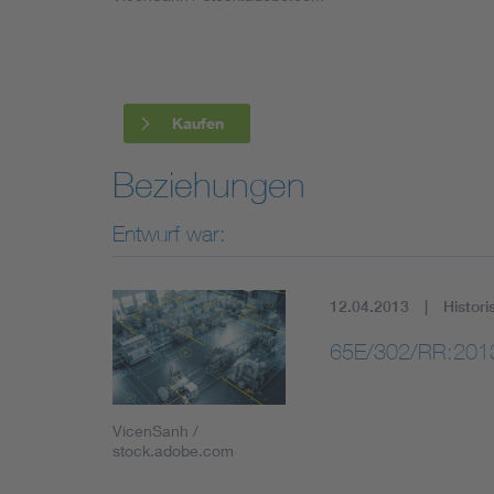
Industry
Living
Kaufen
Mobility
Beziehungen
Smart Cities
Entwurf war:
12.04.2013
Histori
65E/302/RR:201
VicenSanh /
stock.adobe.com