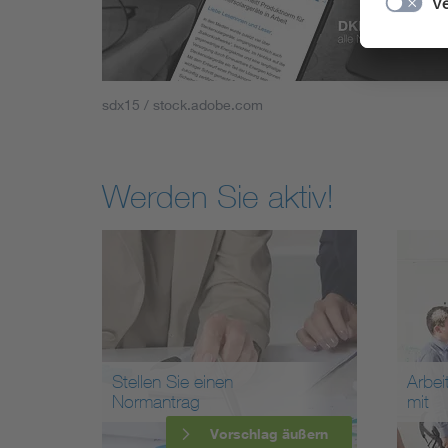
sdx15 / stock.adobe.com
Werden Sie aktiv!
Stellen Sie einen
Arbei
Normantrag
mit
Vorschlag äußern