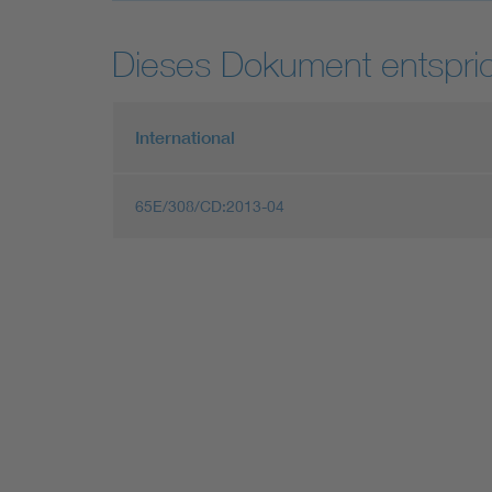
Dieses Dokument entspric
International
65E/308/CD:2013-04