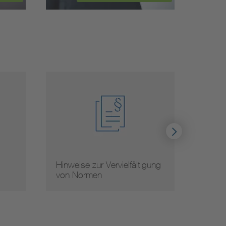
Hinweise zur Vervielfältigung
Mit 
von Normen
Norm