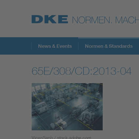
Top-Themen
News & Events
Normen & Standards
65E/308/CD:2013-04
VDE Fokusthemen
Digital Security
Energy
Health
VicenSanh / stock.adobe.com