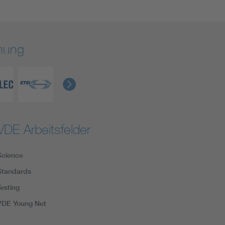
rmung
VDE Arbeitsfelder
Science
Standards
Testing
VDE Young Net