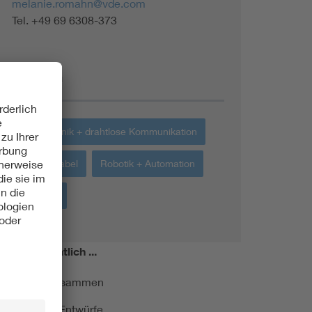
melanie.romahn@vde.com
Tel. +49 69 6308-373
Themen
Funktechnik + drahtlose Kommunikation
Energiekabel
Robotik + Automation
Industrie
miert!
Monatlich ...
ormung kurz zusammen
kationen und Entwürfe