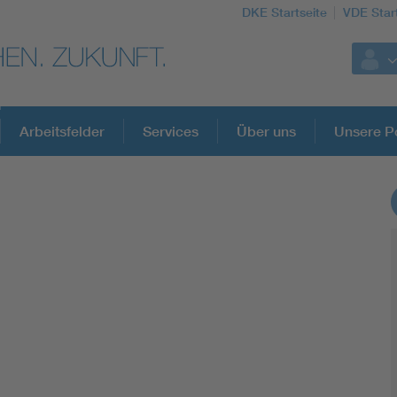
DKE Startseite
VDE Star
Arbeitsfelder
Services
Über uns
Unsere Po
DKE Fachinformationen im Kontext der No
Blitzschutz: DIN EN 62305 in der Übersicht
Circular Economy für mehr Ressourceneffizienz
Cybersecurity in der Industrieautomatisierung