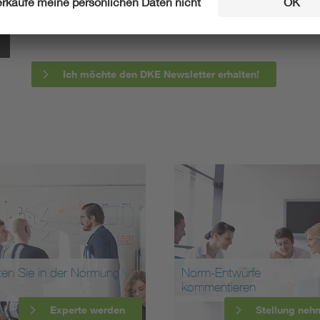
informieren wir Sie bereits frühzeitig über zukünftig
Ich möchte den DKE Newsletter erhalten!
ten Sie in der Normung
Norm-Entwürfe
kommentieren
Experte werden
Stellung neh