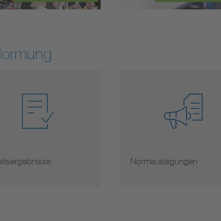
Normung
eitsergebnisse
Normauslegungen