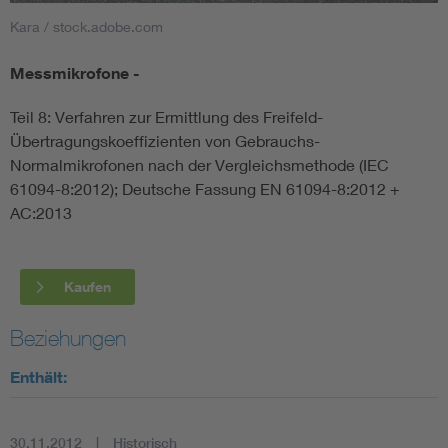
Kara / stock.adobe.com
Smart Cities
Messmikrofone -
DKE Fachinformationen im Kontext der Normung
Teil 8: Verfahren zur Ermittlung des Freifeld-
Übertragungskoeffizienten von Gebrauchs-
Blitzschutz: DIN EN 62305 in der Übersicht
Funk
Normalmikrofonen nach der Vergleichsmethode (IEC
61094-8:2012); Deutsche Fassung EN 61094-8:2012 +
Circular Economy für mehr Ressourceneffizienz
Gle
AC:2013
Cybersecurity in der Industrieautomatisierung
Inst
Kaufen
DIN VDE 0100 für sichere Elektroinstallationen
Nied
Beziehungen
Elektrofachkraft (EFK)
Not-
Enthält:
30.11.2012
Historisch