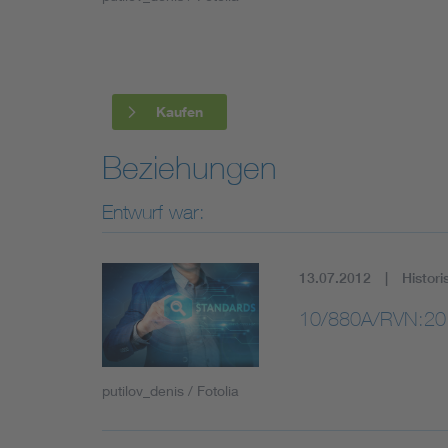
Industry
Living
Kaufen
Mobility
Beziehungen
Smart Cities
Entwurf war:
13.07.2012
Histori
10/880A/RVN:20
putilov_denis / Fotolia