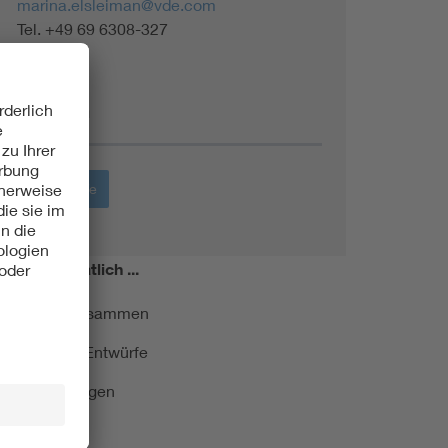
marina.elsleiman@vde.com
Tel. +49 69 6308-327
Themen
Werkstoffe
miert!
Monatlich ...
ormung kurz zusammen
kationen und Entwürfe
e Veranstaltungen