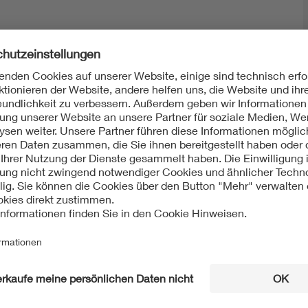
Mit unserem DKE Newsletter sind Sie immer top infor
fassen wir die wichtigsten Entwicklungen in der N
berichten wir über aktuelle Arbeitsergebnisse, Publi
informieren wir Sie bereits frühzeitig über zukünftig