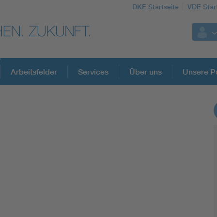
DKE Startseite
VDE Star
Arbeitsfelder
Services
Über uns
Unsere Po
DKE Fachinformationen im Kontext der No
Blitzschutz: DIN EN 62305 in der Übersicht
Circular Economy für mehr Ressourceneffizienz
Cybersecurity in der Industrieautomatisierung