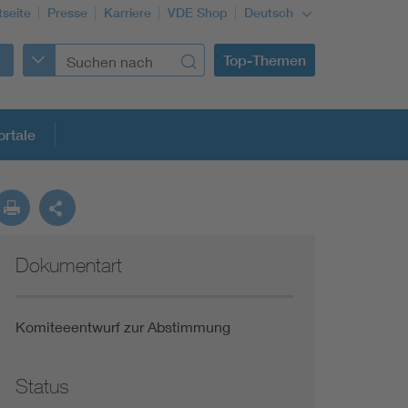
tseite
Presse
Karriere
VDE Shop
Deutsch
Top-Themen
rtale
rmung
Dokumentart
Funktionale Sicherheit schützt den Menschen
Gleichstromanwendungen im Wachstum
Komiteeentwurf zur Abstimmung
Installation und Betrieb von Mini-PV-Anlagen
Status