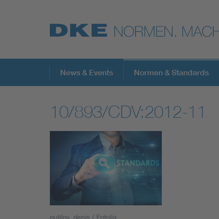
Top-Themen
News & Events
Normen & Standards
10/893/CDV:2012-11
VDE Fokusthemen
Digital Security
Energy
Health
putilov_denis / Fotolia