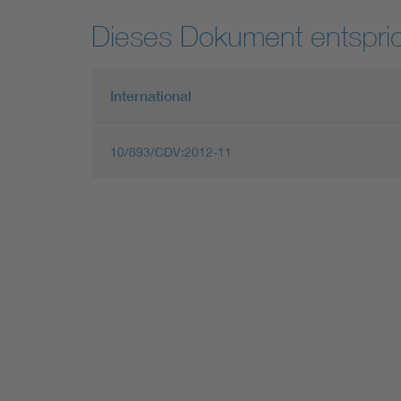
Dieses Dokument entspric
International
10/893/CDV:2012-11