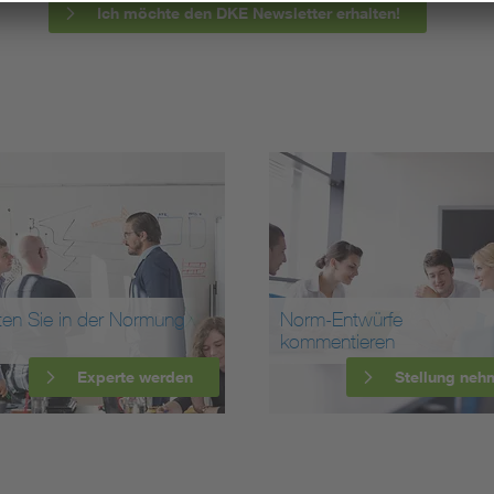
Ich möchte den DKE Newsletter erhalten!
ten Sie in der Normung
Norm-Entwürfe
kommentieren
Experte werden
Stellung neh