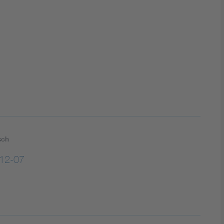
DIN VDE 0100 für sichere Elektroinstallationen
Elektrofachkraft (EFK)
sch
12-07