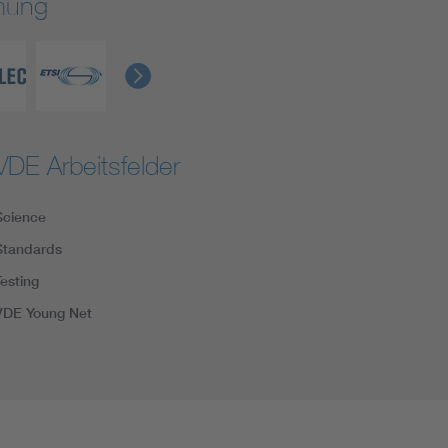
rmung
VDE Arbeitsfelder
Science
Standards
Testing
VDE Young Net