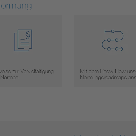
Normung
eise zur Vervielfältigung
Mit dem Know-How unse
 Normen
Normungsroadmaps an