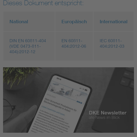
Dieses Dokument entspricht:
National
Europäisch
International
DIN EN 60811-404
EN 60811-
IEC 60811-
(VDE 0473-811-
404:2012-06
404:2012-03
404):2012-12