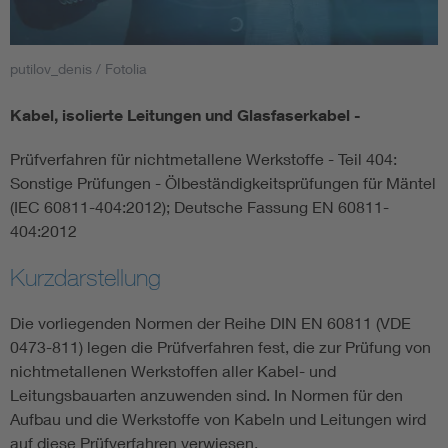
Smart Cities
putilov_denis / Fotolia
DKE Fachinformationen im Kontext der Normung
Kabel, isolierte Leitungen und Glasfaserkabel -
Blitzschutz: DIN EN 62305 in der Übersicht
Funk
Prüfverfahren für nichtmetallene Werkstoffe - Teil 404:
Sonstige Prüfungen - Ölbeständigkeitsprüfungen für Mäntel
Circular Economy für mehr Ressourceneffizienz
Gle
(IEC 60811-404:2012); Deutsche Fassung EN 60811-
404:2012
Cybersecurity in der Industrieautomatisierung
Inst
Kurzdarstellung
DIN VDE 0100 für sichere Elektroinstallationen
Nied
Die vorliegenden Normen der Reihe DIN EN 60811 (VDE
0473-811) legen die Prüfverfahren fest, die zur Prüfung von
nichtmetallenen Werkstoffen aller Kabel- und
Elektrofachkraft (EFK)
Not-
Leitungsbauarten anzuwenden sind. In Normen für den
Aufbau und die Werkstoffe von Kabeln und Leitungen wird
auf diese Prüfverfahren verwiesen.