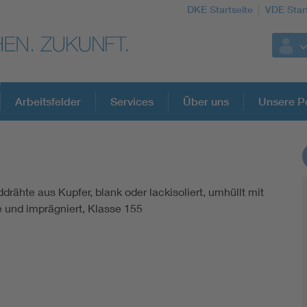
DKE Startseite
VDE Star
Arbeitsfelder
Services
Über uns
Unsere Po
DKE Fachinformationen im Kontext der No
ddrähte aus Kupfer, blank oder lackisoliert, umhüllt mit
Blitzschutz: DIN EN 62305 in der Übersicht
und imprägniert, Klasse 155
Circular Economy für mehr Ressourceneffizienz
Cybersecurity in der Industrieautomatisierung