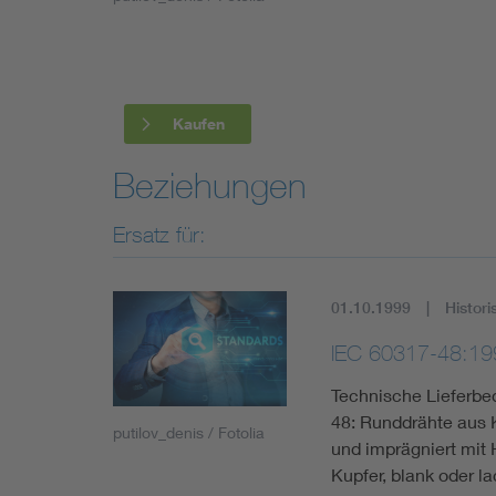
Industry
Living
Kaufen
Mobility
Beziehungen
Smart Cities
Ersatz für:
01.10.1999
Histori
IEC 60317-48:19
Technische Lieferbe
48: Runddrähte aus K
putilov_denis / Fotolia
und imprägniert mit 
Kupfer, blank oder l