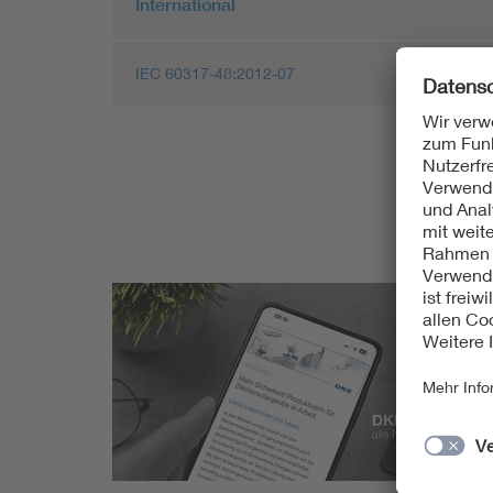
International
IEC 60317-48:2012-07