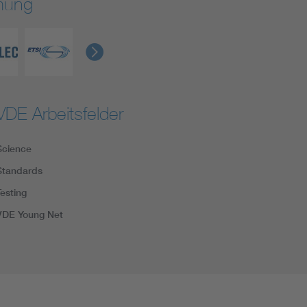
rmung
VDE Arbeitsfelder
Science
Standards
Testing
VDE Young Net