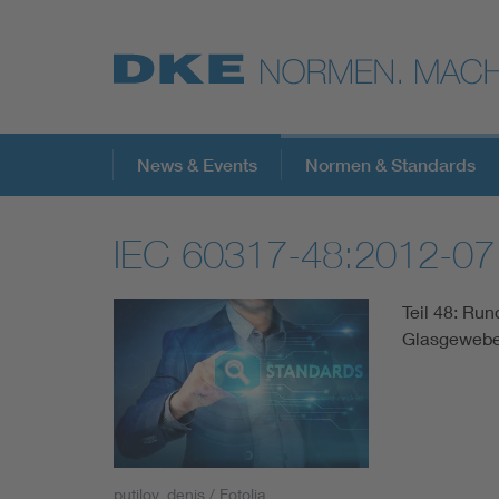
Top-Themen
News & Events
Normen & Standards
IEC 60317-48:2012-07
VDE Fokusthemen
Teil 48: Run
Digital Security
Glasgewebe 
Energy
Health
putilov_denis / Fotolia