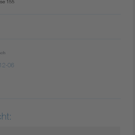
sse 155
sch
12-06
ht: