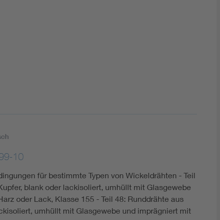
DIN VDE 0100 für sichere Elektroinstallationen
Elektrofachkraft (EFK)
sch
99-10
dingungen für bestimmte Typen von Wickeldrähten - Teil
upfer, blank oder lackisoliert, umhüllt mit Glasgewebe
Harz oder Lack, Klasse 155 - Teil 48: Runddrähte aus
ackisoliert, umhüllt mit Glasgewebe und imprägniert mit