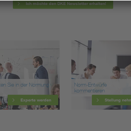
Ich möchte den DKE Newsletter erhalten!
ten Sie in der Normung
Norm-Entwürfe
kommentieren
Experte werden
Stellung neh