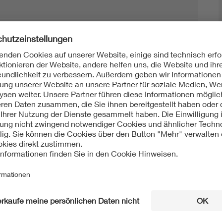
Mit unserem DKE Newsletter sind Sie immer top infor
fassen wir die wichtigsten Entwicklungen in der N
berichten wir über aktuelle Arbeitsergebnisse, Publi
informieren wir Sie bereits frühzeitig über zukünftig