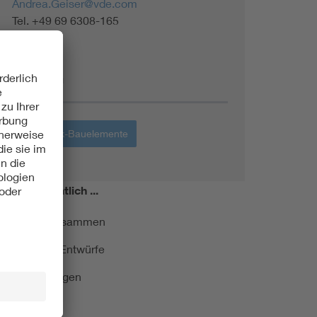
Andrea.Geiser@vde.com
Tel. +49 69 6308-165
Themen
Elektronik-Bauelemente
miert!
Monatlich ...
ormung kurz zusammen
kationen und Entwürfe
e Veranstaltungen