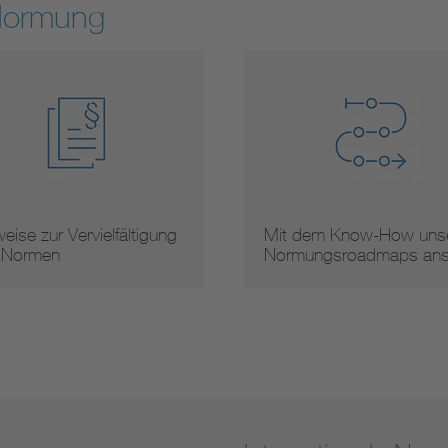
Normung
eise zur Vervielfältigung
Mit dem Know-How unse
 Normen
Normungsroadmaps an