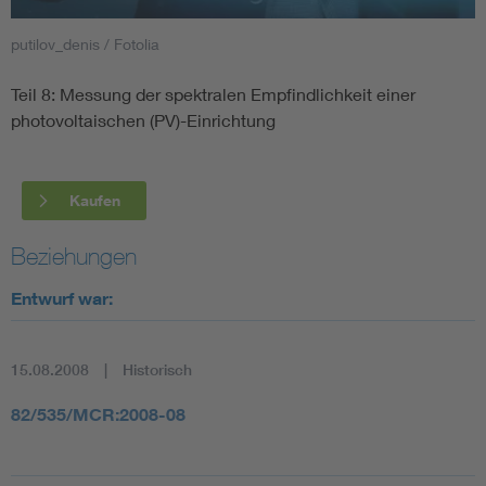
putilov_denis / Fotolia
Smart Cities
Teil 8: Messung der spektralen Empfindlichkeit einer
DKE Fachinformationen im Kontext der Normung
photovoltaischen (PV)-Einrichtung
Blitzschutz: DIN EN 62305 in der Übersicht
Funk
Kaufen
Circular Economy für mehr Ressourceneffizienz
Gle
Beziehungen
Cybersecurity in der Industrieautomatisierung
Inst
Entwurf war:
DIN VDE 0100 für sichere Elektroinstallationen
Nied
15.08.2008
Historisch
Elektrofachkraft (EFK)
Not-
82/535/MCR:2008-08