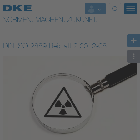
Top-Themen
VDE Fokusthemen
DIN ISO 2889 Beiblatt 2:2012-08
Digital Security
Energy
Health
Industry
Living
Mobility