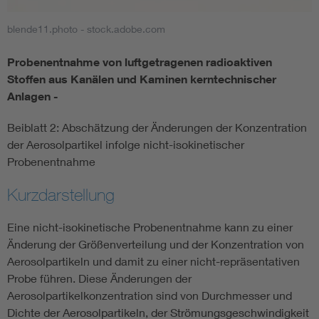
blende11.photo - stock.adobe.com
Smart Cities
Probenentnahme von luftgetragenen radioaktiven
DKE Fachinformationen im Kontext der Normung
Stoffen aus Kanälen und Kaminen kerntechnischer
Anlagen -
Blitzschutz: DIN EN 62305 in der Übersicht
Funk
Beiblatt 2: Abschätzung der Änderungen der Konzentration
der Aerosolpartikel infolge nicht-isokinetischer
Circular Economy für mehr Ressourceneffizienz
Gle
Probenentnahme
Cybersecurity in der Industrieautomatisierung
Inst
Kurzdarstellung
Eine nicht-isokinetische Probenentnahme kann zu einer
DIN VDE 0100 für sichere Elektroinstallationen
Nied
Änderung der Größenverteilung und der Konzentration von
Aerosolpartikeln und damit zu einer nicht-repräsentativen
Elektrofachkraft (EFK)
Not-
Probe führen. Diese Änderungen der
Aerosolpartikelkonzentration sind von Durchmesser und
Dichte der Aerosolpartikeln, der Strömungsgeschwindigkeit