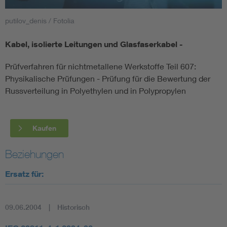
putilov_denis / Fotolia
Smart Cities
Kabel, isolierte Leitungen und Glasfaserkabel -
DKE Fachinformationen im Kontext der Normung
Prüfverfahren für nichtmetallene Werkstoffe Teil 607:
Blitzschutz: DIN EN 62305 in der Übersicht
Funk
Physikalische Prüfungen - Prüfung für die Bewertung der
Russverteilung in Polyethylen und in Polypropylen
Circular Economy für mehr Ressourceneffizienz
Gle
Kaufen
Cybersecurity in der Industrieautomatisierung
Inst
Beziehungen
DIN VDE 0100 für sichere Elektroinstallationen
Nied
Ersatz für:
Elektrofachkraft (EFK)
Not-
09.06.2004
Historisch