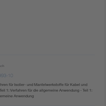
DIN VDE 0100 für sichere Elektroinstallationen
Elektrofachkraft (EFK)
sch
993-10
hren für Isolier- und Mantelwerkstoffe für Kabel und
 Teil 1: Verfahren für die allgemeine Anwendung - Teil 1:
llgemeine Anwendung