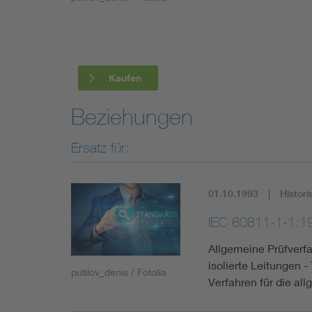
Industry
Living
Kaufen
Mobility
Beziehungen
Smart Cities
Ersatz für:
01.10.1993
Histori
IEC 60811-1-1:1
Allgemeine Prüfverfa
isolierte Leitungen -
putilov_denis / Fotolia
Verfahren für die a