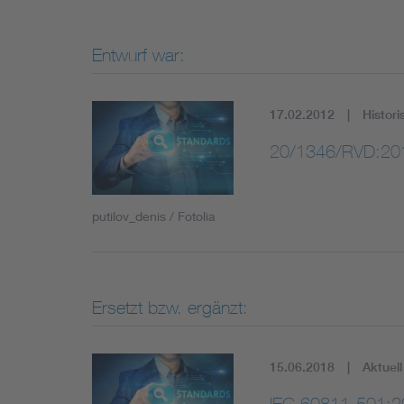
Entwurf war:
17.02.2012
Histori
20/1346/RVD:20
putilov_denis / Fotolia
Ersetzt bzw. ergänzt:
15.06.2018
Aktuell
IEC 60811-501: