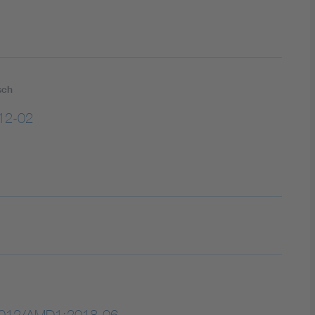
sch
12-02
2012/AMD1:2018-06