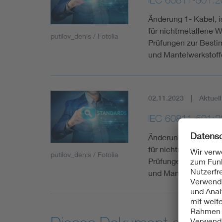
Änderung 1- Kabel, i
für nichtmetallene W
putilov_denis / Fotolia
Prüfungen zur Besti
und Mantelwerkstoff
02.11.2023
Aktuell
IEC 60811-501:
Änderung 2 - Kabel, 
für nichtmetallene W
putilov_denis / Fotolia
Prüfungen zur Besti
und Mantelwerkstoff