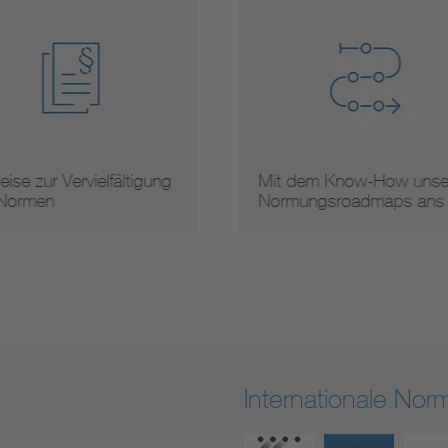
 dem Know-How unserer
Arbeitsergebnisse
mungsroadmaps ans …
Internationale No