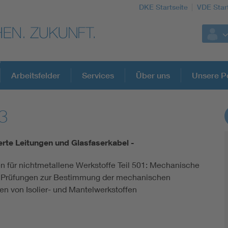
DKE Startseite
VDE Star
Arbeitsfelder
Services
Über uns
Unsere Po
3
DKE Fachinformationen im Kontext der No
ierte Leitungen und Glasfaserkabel -
Blitzschutz: DIN EN 62305 in der Übersicht
en für nichtmetallene Werkstoffe Teil 501: Mechanische
- Prüfungen zur Bestimmung der mechanischen
Circular Economy für mehr Ressourceneffizienz
en von Isolier- und Mantelwerkstoffen
Cybersecurity in der Industrieautomatisierung