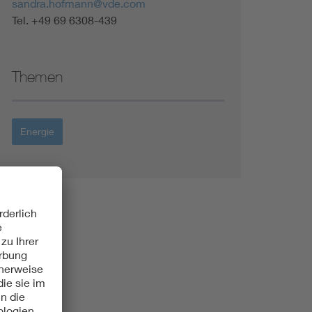
sandra.hofmann@vde.com
Tel. +49 69 6308-439
Themen
Energie