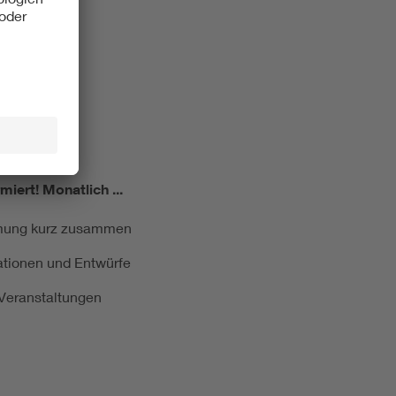
miert!
Monatlich ...
ormung kurz zusammen
kationen und Entwürfe
e Veranstaltungen