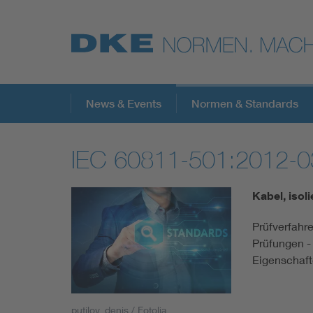
Top-Themen
News & Events
Normen & Standards
IEC 60811-501:2012-0
VDE Fokusthemen
Kabel, isol
Digital Security
Prüfverfahr
Prüfungen 
Energy
Eigenschaft
Health
putilov_denis / Fotolia