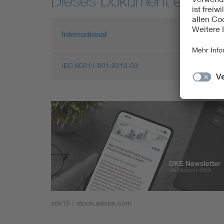
Dieses Dokument entspric
International
IEC 60811-501:2012-03
sdx15 / stock.adobe.com