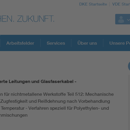
DKE Startseite
VDE Star
Arbeitsfelder
Services
Über uns
Unsere Po
DKE Fachinformationen im Kontext der No
ierte Leitungen und Glasfaserkabel -
Blitzschutz: DIN EN 62305 in der Übersicht
en für nichtmetallene Werkstoffe Teil 512: Mechanische
 Zugfestigkeit und Reißdehnung nach Vorbehandlung
Circular Economy für mehr Ressourceneffizienz
 Temperatur - Verfahren speziell für Polyethylen- und
enmischungen
Cybersecurity in der Industrieautomatisierung