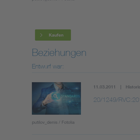
Industry
Living
Kaufen
Mobility
Beziehungen
Smart Cities
Entwurf war:
11.03.2011
Histori
20/1249/RVC:20
putilov_denis / Fotolia