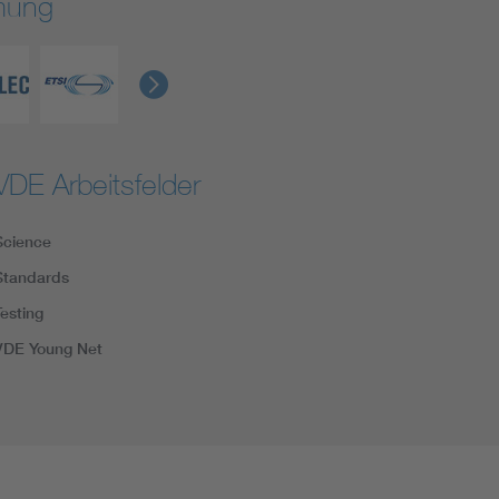
rmung
VDE Arbeitsfelder
Science
Standards
Testing
VDE Young Net