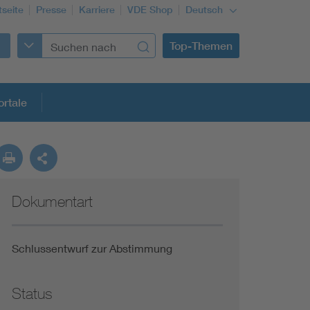
tseite
Presse
Karriere
VDE Shop
Deutsch
Top-Themen
rtale
rmung
Dokumentart
Funktionale Sicherheit schützt den Menschen
Gleichstromanwendungen im Wachstum
Schlussentwurf zur Abstimmung
Installation und Betrieb von Mini-PV-Anlagen
Status