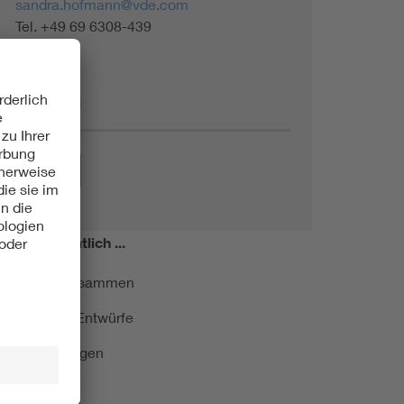
sandra.hofmann@vde.com
Tel. +49 69 6308-439
Themen
Energie
miert!
Monatlich ...
ormung kurz zusammen
kationen und Entwürfe
e Veranstaltungen