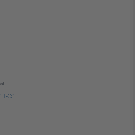
DIN VDE 0100 für sichere Elektroinstallationen
Elektrofachkraft (EFK)
sch
11-03