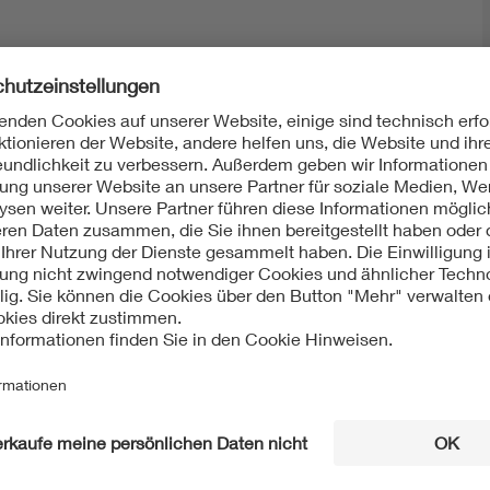
Mit unserem DKE Newsletter sind Sie immer top infor
fassen wir die wichtigsten Entwicklungen in der N
berichten wir über aktuelle Arbeitsergebnisse, Publi
informieren wir Sie bereits frühzeitig über zukünftig