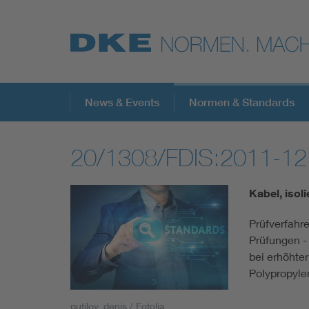
Top-Themen
News & Events
Normen & Standards
20/1308/FDIS:2011-12
VDE Fokusthemen
Kabel, isol
Digital Security
Prüfverfahr
Prüfungen -
Energy
bei erhöhter
Polypropyl
Health
putilov_denis / Fotolia