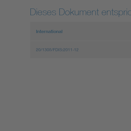
Dieses Dokument entspric
International
20/1308/FDIS:2011-12