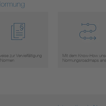
Normung
eise zur Vervielfältigung
Mit dem Know-How unse
 Normen
Normungsroadmaps an