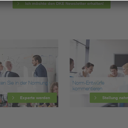
Ich möchte den DKE Newsletter erhalten!
ten Sie in der Normung
Norm-Entwürfe
kommentieren
Experte werden
Stellung neh