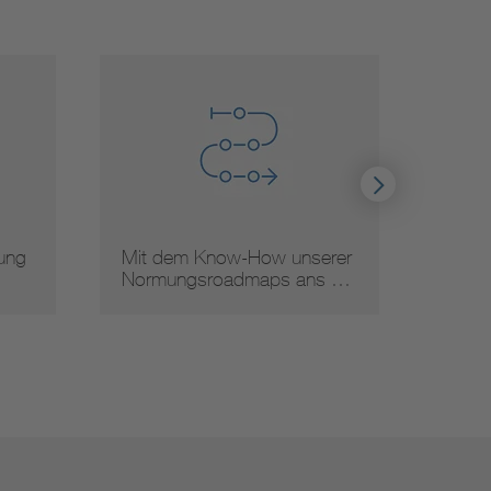
gung
Mit dem Know-How unserer
Arbei
Normungsroadmaps ans …