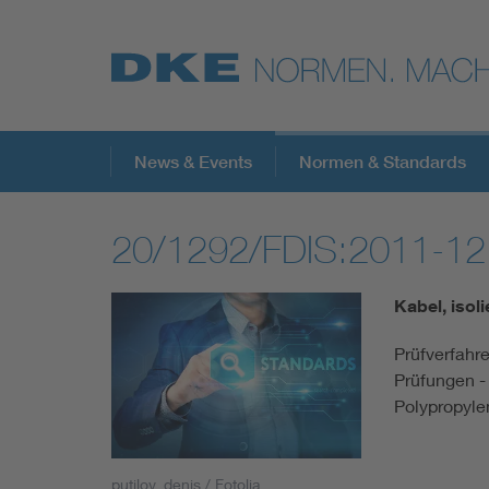
Top-Themen
News & Events
Normen & Standards
20/1292/FDIS:2011-12
VDE Fokusthemen
Kabel, isol
Digital Security
Prüfverfahre
Prüfungen -
Energy
Polypropyl
Health
putilov_denis / Fotolia