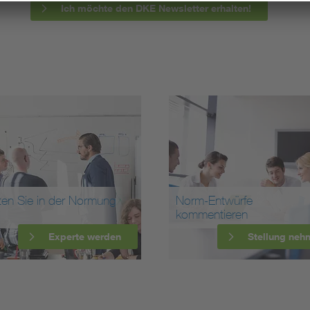
Ich möchte den DKE Newsletter erhalten!
ten Sie in der Normung
Norm-Entwürfe
kommentieren
Experte werden
Stellung neh