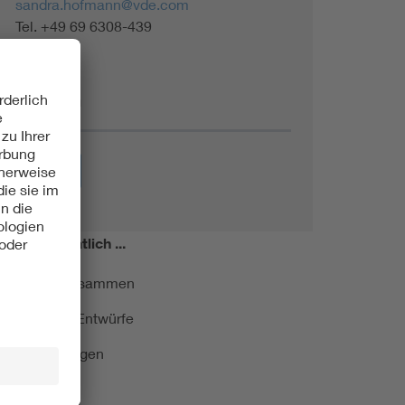
sandra.hofmann@vde.com
Tel. +49 69 6308-439
Themen
Energie
miert!
Monatlich ...
ormung kurz zusammen
kationen und Entwürfe
e Veranstaltungen