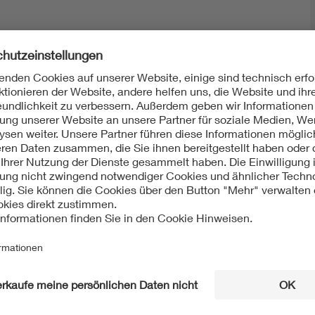
Mit unserem DKE Newsletter sind Sie immer top infor
fassen wir die wichtigsten Entwicklungen in der N
berichten wir über aktuelle Arbeitsergebnisse, Publi
informieren wir Sie bereits frühzeitig über zukünftig