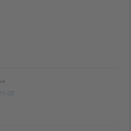
DIN VDE 0100 für sichere Elektroinstallationen
Elektrofachkraft (EFK)
sch
11-03