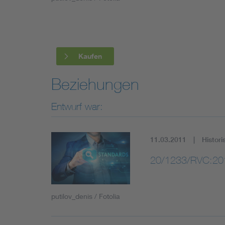
Industry
Living
Kaufen
Mobility
Beziehungen
Smart Cities
Entwurf war:
11.03.2011
Histori
20/1233/RVC:20
putilov_denis / Fotolia