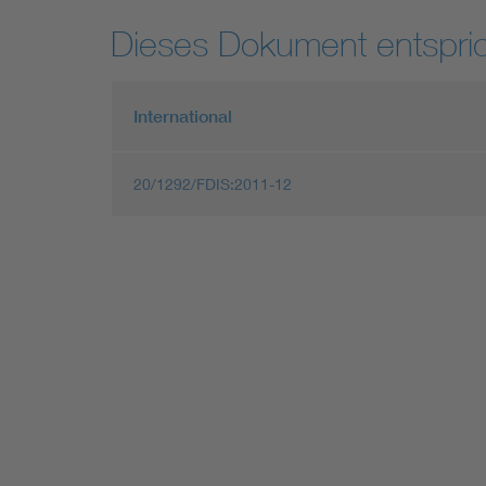
Dieses Dokument entspric
International
20/1292/FDIS:2011-12