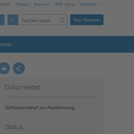
tseite
Presse
Karriere
VDE Shop
Deutsch
Top-Themen
rtale
rmung
Dokumentart
Funktionale Sicherheit schützt den Menschen
Gleichstromanwendungen im Wachstum
Schlussentwurf zur Abstimmung
Installation und Betrieb von Mini-PV-Anlagen
Status