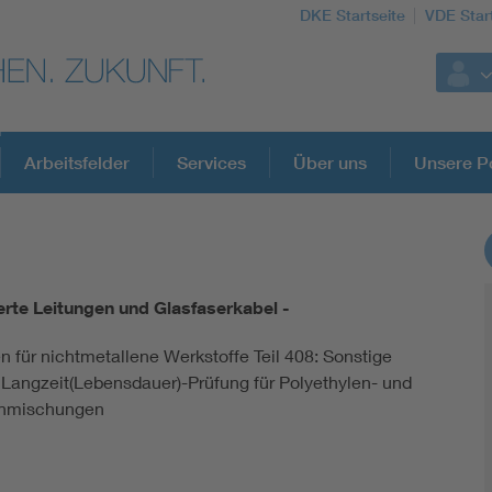
DKE Startseite
VDE Star
Arbeitsfelder
Services
Über uns
Unsere Po
DKE Fachinformationen im Kontext der No
ierte Leitungen und Glasfaserkabel -
Blitzschutz: DIN EN 62305 in der Übersicht
n für nichtmetallene Werkstoffe Teil 408: Sonstige
 Langzeit(Lebensdauer)-Prüfung für Polyethylen- und
Circular Economy für mehr Ressourceneffizienz
enmischungen
Cybersecurity in der Industrieautomatisierung