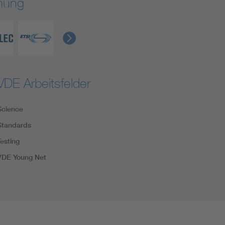
rmung
VDE Arbeitsfelder
Science
Standards
Testing
VDE Young Net