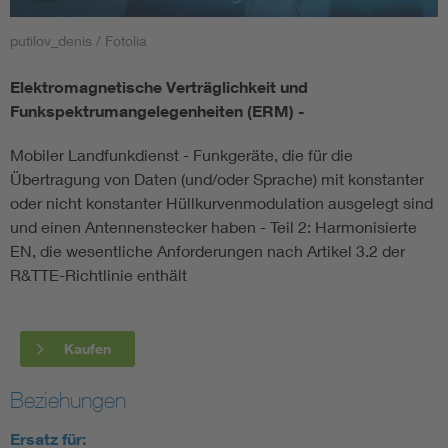
putilov_denis / Fotolia
Smart Cities
Elektromagnetische Verträglichkeit und
DKE Fachinformationen im Kontext der Normung
Funkspektrumangelegenheiten (ERM) -
Blitzschutz: DIN EN 62305 in der Übersicht
Funk
Mobiler Landfunkdienst - Funkgeräte, die für die
Übertragung von Daten (und/oder Sprache) mit konstanter
oder nicht konstanter Hüllkurvenmodulation ausgelegt sind
Circular Economy für mehr Ressourceneffizienz
Gle
und einen Antennenstecker haben - Teil 2: Harmonisierte
EN, die wesentliche Anforderungen nach Artikel 3.2 der
Cybersecurity in der Industrieautomatisierung
Inst
R&TTE-Richtlinie enthält
DIN VDE 0100 für sichere Elektroinstallationen
Nied
Kaufen
Elektrofachkraft (EFK)
Not-
Beziehungen
Ersatz für: