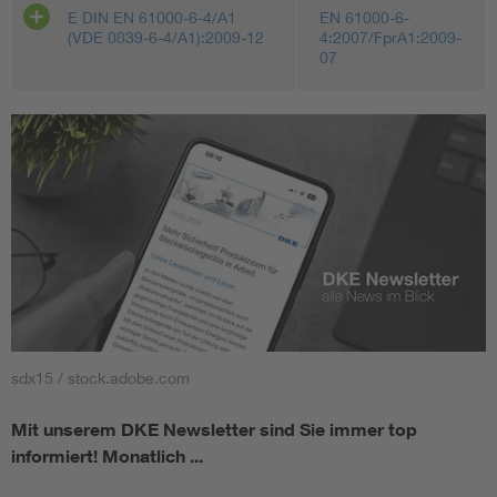
E DIN EN 61000-6-4/A1
EN 61000-6-
(VDE 0839-6-4/A1):2009-12
4:2007/FprA1:2009-
07
sdx15 / stock.adobe.com
Mit unserem DKE Newsletter sind Sie immer top
informiert!
Monatlich ...