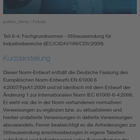
Smart Cities
putilov_denis / Fotolia
DKE Fachinformationen im Kontext der Normung
Teil 6-4: Fachgrundnormen - Störaussendung für
Industriebereiche (IEC/CIS/H/189/CDV:2009)
Blitzschutz: DIN EN 62305 in der Übersicht
Funk
Kurzdarstellung
Circular Economy für mehr Ressourceneffizienz
Gle
Dieser Norm-Entwurf enthält die Deutsche Fassung des
Europäischen Norm-Entwurfs EN 61000 6
Cybersecurity in der Industrieautomatisierung
Inst
4:2007/FprA1:2009 und ist identisch mit dem Entwurf der
Änderung 1 zur Internationalen Norm IEC 61000-6-4:2006.
DIN VDE 0100 für sichere Elektroinstallationen
Nied
Er sieht vor, die in der Norm vorhandenen normativen
Verweisungen zu ergänzen bzw. zu aktualisieren und
hierbei undatierte Verweisungen in datierte Verweisungen
Elektrofachkraft (EFK)
Not-
abzuwandeln. Ferner beabsichtigt er, die Anforderungen zur
Störaussendung anschlussbezogen in eigene Tabellen
aufzuteilen und Anforderungen unter Zugrundlegung der