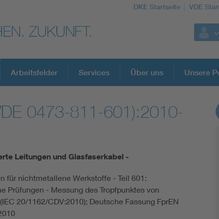
DKE Startseite
VDE Star
Arbeitsfelder
Services
Über uns
Unsere Po
VDE 0473-811-601):2010-
DKE Fachinformationen im Kontext der No
Blitzschutz: DIN EN 62305 in der Übersicht
ierte Leitungen und Glasfaserkabel -
Circular Economy für mehr Ressourceneffizienz
n für nichtmetallene Werkstoffe - Teil 601:
he Prüfungen - Messung des Tropfpunktes von
Cybersecurity in der Industrieautomatisierung
 (IEC 20/1162/CDV:2010); Deutsche Fassung FprEN
2010