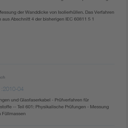
r Messung der Wanddicke von Isolierhüllen. Das Verfahren
aus Abschnitt 4 der bisherigen IEC 60811 5 1
sch
1:2010-04
ungen und Glasfaserkabel - Prüfverfahren für
toffe -- Teil 601: Physikalische Prüfungen - Messung
n Füllmassen