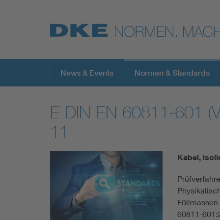
Top-Themen
News & Events
Normen & Standards
E DIN EN 60811-601 (
VDE Fokusthemen
11
Digital Security
Kabel, isol
Energy
Prüfverfahre
Physikalisc
Health
Füllmassen
60811-601: