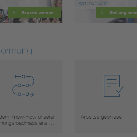
kommentieren
Experte werden
Stellung neh
Normung
eitsergebnisse
Normauslegungen