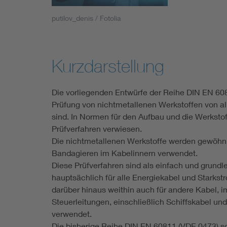
Industry
putilov_denis / Fotolia
Living
Kurzdarstellung
Mobility
Die vorliegenden Entwürfe der Reihe DIN EN 6081
Smart Cities
Prüfung von nichtmetallenen Werkstoffen von 
sind. In Normen für den Aufbau und die Werksto
Prüfverfahren verwiesen.
Die nichtmetallenen Werkstoffe werden gewöhnli
Bandagieren im Kabelinnern verwendet.
Diese Prüfverfahren sind als einfach und grund
hauptsächlich für alle Energiekabel und Starks
darüber hinaus weithin auch für andere Kabel, 
Steuerleitungen, einschließlich Schiffskabel u
verwendet.
Die bisherige Reihe DIN EN 60811 (VDE 0473) so