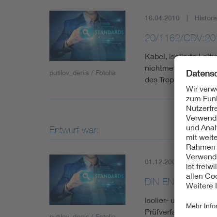
16.04.2010
Histori
20/1162/CDV:20
Kabel, isolierte Leit
nichtmetallene Werks
putilov_denis / Fotolia
des Tropfpunktes vo
Entwurf war:
01.12.2004
Histori
DIN EN 60811-5-
Isolier- und Mantelw
Prüfverfahren - Teil
putilov_denis / Fotolia