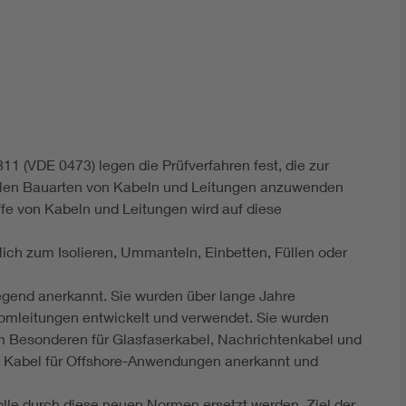
DIN VDE 0100 für sichere Elektroinstallationen
Elektrofachkraft (EFK)
1 (VDE 0473) legen die Prüfverfahren fest, die zur
allen Bauarten von Kabeln und Leitungen anzuwenden
ffe von Kabeln und Leitungen wird auf diese
ch zum Isolieren, Ummanteln, Einbetten, Füllen oder
legend anerkannt. Sie wurden über lange Jahre
tromleitungen entwickelt und verwendet. Sie wurden
im Besonderen für Glasfaserkabel, Nachrichtenkabel und
nd Kabel für Offshore-Anwendungen anerkannt und
lle durch diese neuen Normen ersetzt werden. Ziel der