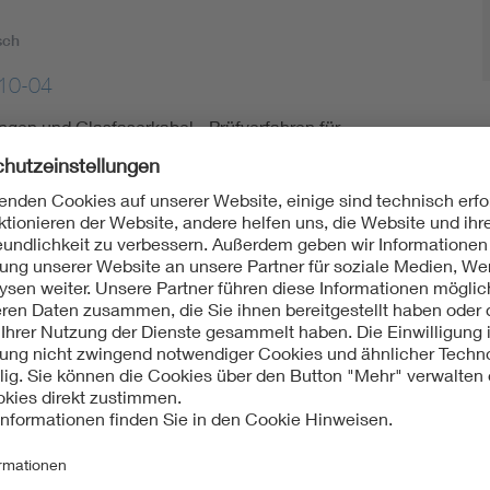
sch
10-04
ungen und Glasfaserkabel - Prüfverfahren für
toffe - Teil 601: Physikalische Prüfungen - Messung
n Füllmassen
sch
1 (VDE 0473-811-5-1):2004-12
erkstoffe für Kabel und isolierte Leitungen - Allgemeine
 5-1: Besondere Prüfverfahren für Füllmassen - Tropfpunkt