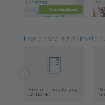
Normantrag
mit
Vorschlag äußern
Ergebnisse rund um die 
igung
Mit dem Know-How unserer
Arb
Normungsroadmaps ans …