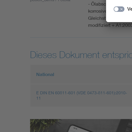
- Ölabscheidung - K
korrosiver Bestandtei
Gleichstromwidersta
modifiziert + A1:20
Dieses Dokument entspric
National
E DIN EN 60811-601 (VDE 0473-811-601):2010-
11