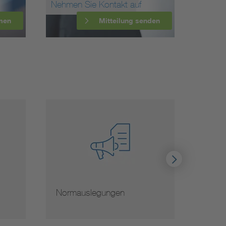
Nehmen Sie Kontakt auf
men
Mitteilung senden
Hinweise zur Vervielfältigung
Mit 
von Normen
Norm