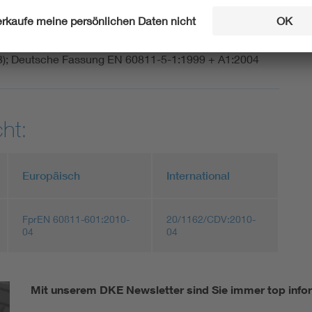
älterissbeständigkeit - Gesamtsäurezahl - Abwesenheit
le - Dielektrizitätskonstante bei 23 °C -
nd bei 23 °C und 100 °C (IEC 60811-5-1:1990,
03); Deutsche Fassung EN 60811-5-1:1999 + A1:2004
ht:
Europäisch
International
FprEN 60811-601:2010-
20/1162/CDV:2010-
04
04
Mit unserem DKE Newsletter sind Sie immer top infor