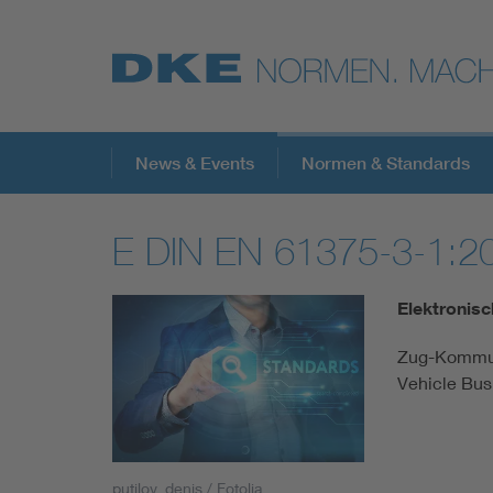
Top-Themen
News & Events
Normen & Standards
E DIN EN 61375-3-1:2
VDE Fokusthemen
Elektronisc
Digital Security
Zug-Kommuni
Vehicle Bus
Energy
Health
putilov_denis / Fotolia