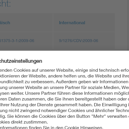
ht:
äisch
International
61375-3-1:2009-06
9/1276/CDV:2009-06