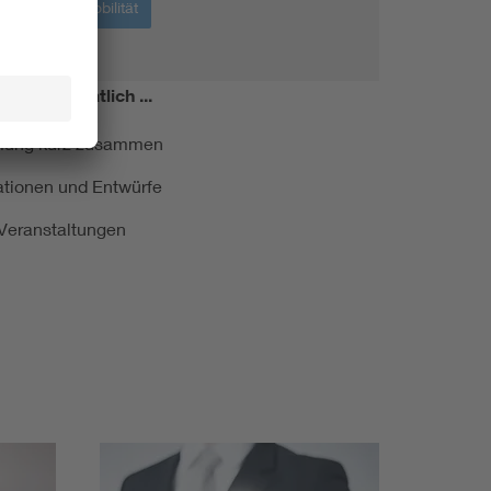
Elektromobilität
miert!
Monatlich ...
ormung kurz zusammen
kationen und Entwürfe
e Veranstaltungen