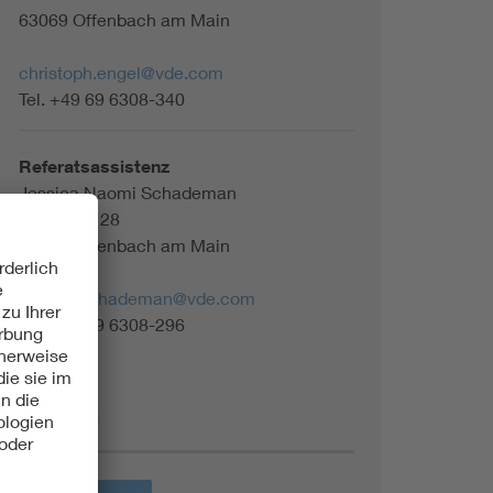
63069 Offenbach am Main
christoph.engel@vde.com
Tel. +49 69 6308-340
Referatsassistenz
Jessica Naomi Schademan
Merianstr. 28
63069 Offenbach am Main
jessica.schademan@vde.com
Tel. +49 69 6308-296
Themen