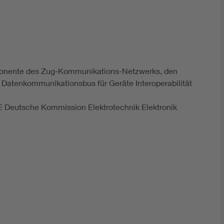
DIN VDE 0100 für sichere Elektroinstallationen
Elektrofachkraft (EFK)
omponente des Zug-Kommunikations-Netzwerks, den
n Datenkommunikationsbus für Geräte Interoperabilität
E Deutsche Kommission Elektrotechnik Elektronik