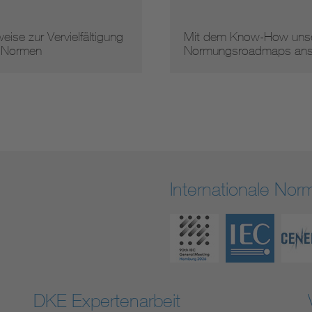
eise zur Vervielfältigung
Mit dem Know-How unse
 Normen
Normungsroadmaps an
Internationale No
DKE Expertenarbeit