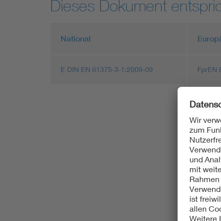
Dieses Dokument entspric
National
Europ
E DIN EN 61375-3-1:2009-09
FprEN 