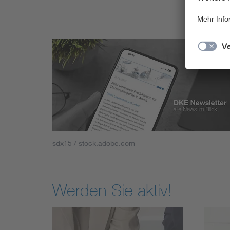
sdx15 / stock.adobe.com
Werden Sie aktiv!