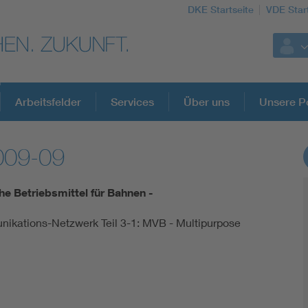
DKE Startseite
VDE Star
Arbeitsfelder
Services
Über uns
Unsere Po
009-09
DKE Fachinformationen im Kontext der No
he Betriebsmittel für Bahnen -
Blitzschutz: DIN EN 62305 in der Übersicht
kations-Netzwerk Teil 3-1: MVB - Multipurpose
Circular Economy für mehr Ressourceneffizienz
Cybersecurity in der Industrieautomatisierung