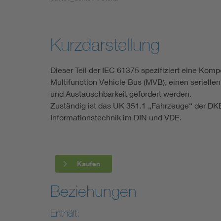
Industry
Living
Kurzdarstellung
Mobility
Dieser Teil der IEC 61375 spezifiziert eine K
Multifunction Vehicle Bus (MVB), einen serielle
Smart Cities
und Austauschbarkeit gefordert werden.
Zuständig ist das UK 351.1 „Fahrzeuge“ der DK
Informationstechnik im DIN und VDE.
Kaufen
Beziehungen
Enthält: