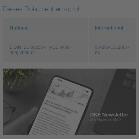
Dieses Dokument entspricht:
National
International
E DIN IEC 60255-1 (VDE 0435-
95/216/CD:2007-
300):2008-01
06