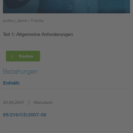
Smart Cities
putilov_denis / Fotolia
DKE Fachinformationen im Kontext der Normung
Teil 1: Allgemeine Anforderungen
Blitzschutz: DIN EN 62305 in der Übersicht
Funk
Kaufen
Circular Economy für mehr Ressourceneffizienz
Gle
Beziehungen
Cybersecurity in der Industrieautomatisierung
Inst
Enthält:
DIN VDE 0100 für sichere Elektroinstallationen
Nied
29.06.2007
Historisch
Elektrofachkraft (EFK)
Not-
95/216/CD:2007-06