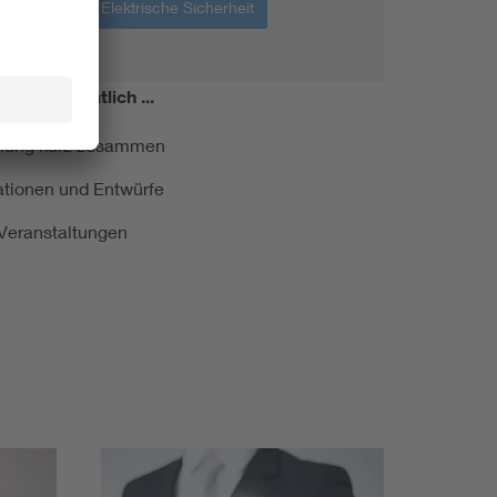
EMV
Elektrische Sicherheit
miert!
Monatlich ...
ormung kurz zusammen
kationen und Entwürfe
e Veranstaltungen