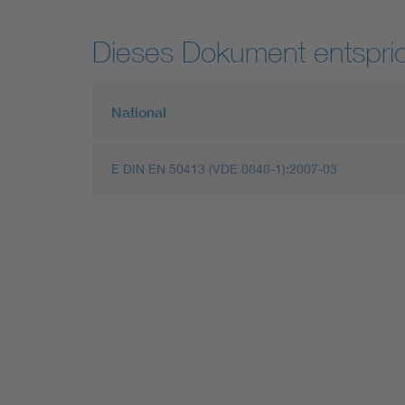
Dieses Dokument entspric
National
E DIN EN 50413 (VDE 0848-1):2007-03