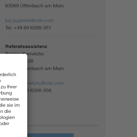
63069 Offenbach am Main
kai.jagielski@vde.com
Tel. +49 69 6308-351
Referatsassistenz
Regine Kornetzky
Merianstr. 28
63069 Offenbach am Main
regine.kornetzky@vde.com
Tel. +49 69 6308-358
Themen