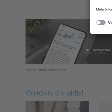
sdx15 / stock.adobe.com
Werden Sie aktiv!