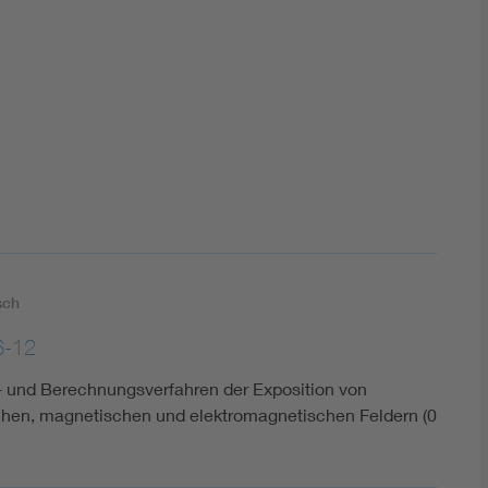
DIN VDE 0100 für sichere Elektroinstallationen
Elektrofachkraft (EFK)
sch
6-12
und Berechnungsverfahren der Exposition von
schen, magnetischen und elektromagnetischen Feldern (0