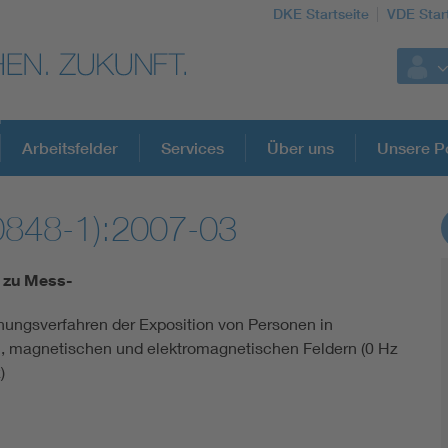
DKE Startseite
VDE Star
Arbeitsfelder
Services
Über uns
Unsere Po
0848-1):2007-03
DKE Fachinformationen im Kontext der No
 zu Mess-
Blitzschutz: DIN EN 62305 in der Übersicht
ungsverfahren der Exposition von Personen in
n, magnetischen und elektromagnetischen Feldern (0 Hz
Circular Economy für mehr Ressourceneffizienz
)
Cybersecurity in der Industrieautomatisierung