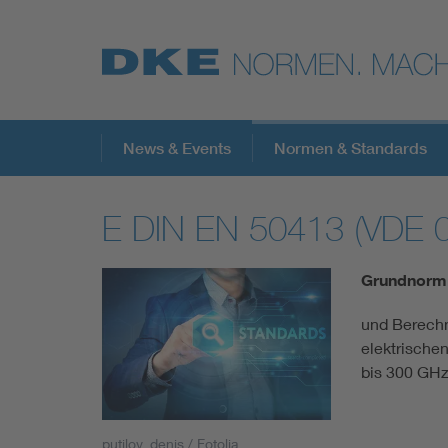
Top-Themen
News & Events
Normen & Standards
E DIN EN 50413 (VDE 
VDE Fokusthemen
Grundnorm
Digital Security
und Berechn
elektrische
Energy
bis 300 GHz
Health
putilov_denis / Fotolia