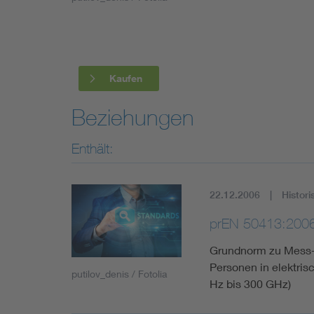
Industry
Living
Kaufen
Mobility
Beziehungen
Smart Cities
Enthält:
22.12.2006
Histori
prEN 50413:200
Grundnorm zu Mess- 
Personen in elektri
putilov_denis / Fotolia
Hz bis 300 GHz)