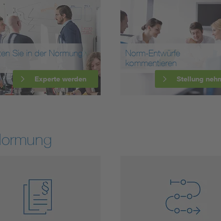
ten Sie in der Normung
Norm-Entwürfe
kommentieren
Experte werden
Stellung neh
Normung