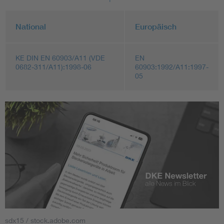
National
Europäisch
KE DIN EN 60903/A11 (VDE
EN
0682-311/A11):1998-06
60903:1992/A11:1997-
05
sdx15 / stock.adobe.com