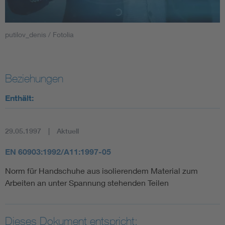
Smart Cities
putilov_denis / Fotolia
DKE Fachinformationen im Kontext der Normung
Blitzschutz: DIN EN 62305 in der Übersicht
Funk
Beziehungen
Enthält:
Circular Economy für mehr Ressourceneffizienz
Gle
29.05.1997
Aktuell
Cybersecurity in der Industrieautomatisierung
Inst
EN 60903:1992/A11:1997-05
DIN VDE 0100 für sichere Elektroinstallationen
Nied
Norm für Handschuhe aus isolierendem Material zum
Arbeiten an unter Spannung stehenden Teilen
Elektrofachkraft (EFK)
Not-
Dieses Dokument entspricht: