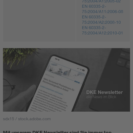
75:2004/A1:2005-02
EN 60335-2-
75:2004/A11:2006-08
EN 60335-2-
75:2004/A2:2008-10
EN 60335-2-
75:2004/A12:2010-01
sdx15 / stock.adobe.com
Mit unserem DKE Newsletter sind Sie immer top