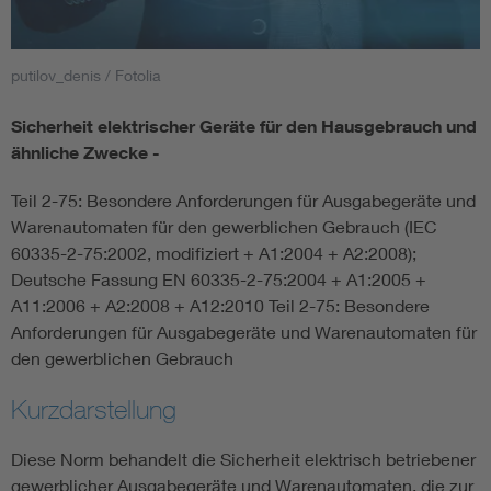
Smart Cities
putilov_denis / Fotolia
DKE Fachinformationen im Kontext der Normung
Sicherheit elektrischer Geräte für den Hausgebrauch und
ähnliche Zwecke -
Blitzschutz: DIN EN 62305 in der Übersicht
Funk
Teil 2-75: Besondere Anforderungen für Ausgabegeräte und
Circular Economy für mehr Ressourceneffizienz
Gle
Warenautomaten für den gewerblichen Gebrauch (IEC
60335-2-75:2002, modifiziert + A1:2004 + A2:2008);
Deutsche Fassung EN 60335-2-75:2004 + A1:2005 +
Cybersecurity in der Industrieautomatisierung
Inst
A11:2006 + A2:2008 + A12:2010 Teil 2-75: Besondere
Anforderungen für Ausgabegeräte und Warenautomaten für
DIN VDE 0100 für sichere Elektroinstallationen
Nied
den gewerblichen Gebrauch
Kurzdarstellung
Elektrofachkraft (EFK)
Not-
Diese Norm behandelt die Sicherheit elektrisch betriebener
gewerblicher Ausgabegeräte und Warenautomaten, die zur