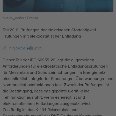
Smart Cities
putilov_denis / Fotolia
DKE Fachinformationen im Kontext der Normung
Teil 22-2: Prüfungen der elektrischen Störfestigkeit -
Prüfungen mit elektrostatischer Entladung
Blitzschutz: DIN EN 62305 in der Übersicht
Funk
Kurzdarstellung
Circular Economy für mehr Ressourceneffizienz
Gle
Dieser Teil der IEC 60255-22 legt die allgemeinen
Anforderungen für elektrostatische Entladungsprüfungen
Cybersecurity in der Industrieautomatisierung
Inst
für Messrelais und Schutzeinrichtungen im Energienetz
einschließlich integrierter Steuerungs-, Überwachungs- und
DIN VDE 0100 für sichere Elektroinstallationen
Nied
Kommunikationsfunktionen fest. Zweck der Prüfungen ist
die Bestätigung, dass das geprüfte Gerät keine
Fehlfunktion ausführt, wenn es erregt ist und
Elektrofachkraft (EFK)
Not-
elektrostatischen Entladungen ausgesetzt wird.
Zuständig ist das K 434 "Messrelais und
Schutzeinrichtungen" der DKE Deutsche Kommission