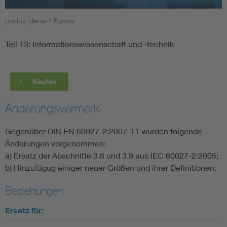
putilov_denis / Fotolia
Smart Cities
Teil 13: Informationswissenschaft und -technik
DKE Fachinformationen im Kontext der Normung
Blitzschutz: DIN EN 62305 in der Übersicht
Funk
Kaufen
Circular Economy für mehr Ressourceneffizienz
Gle
Änderungsvermerk
Gegenüber DIN EN 60027-2:2007-11 wurden folgende
Cybersecurity in der Industrieautomatisierung
Inst
Änderungen vorgenommen:
a) Ersatz der Abschnitte 3.8 und 3.9 aus IEC 60027-2:2005;
DIN VDE 0100 für sichere Elektroinstallationen
Nied
b) Hinzufügug einiger neuer Größen und ihrer Definitionen.
Beziehungen
Elektrofachkraft (EFK)
Not-
Ersatz für: