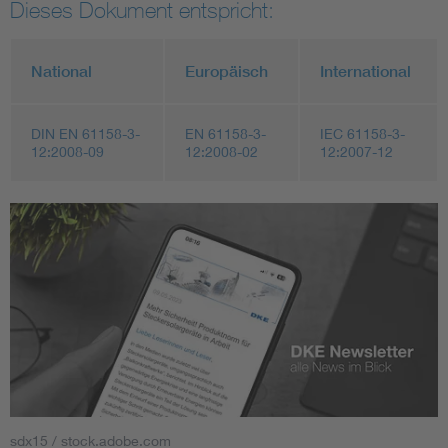
Dieses Dokument entspricht:
National
Europäisch
International
DIN EN 61158-3-
EN 61158-3-
IEC 61158-3-
12:2008-09
12:2008-02
12:2007-12
sdx15 / stock.adobe.com