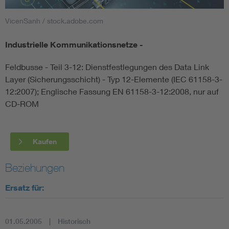
VicenSanh / stock.adobe.com
Smart Cities
Industrielle Kommunikationsnetze -
DKE Fachinformationen im Kontext der Normung
Feldbusse - Teil 3-12: Dienstfestlegungen des Data Link
Blitzschutz: DIN EN 62305 in der Übersicht
Funk
Layer (Sicherungsschicht) - Typ 12-Elemente (IEC 61158-3-
12:2007); Englische Fassung EN 61158-3-12:2008, nur auf
CD-ROM
Circular Economy für mehr Ressourceneffizienz
Gle
Cybersecurity in der Industrieautomatisierung
Inst
Kaufen
DIN VDE 0100 für sichere Elektroinstallationen
Nied
Beziehungen
Ersatz für:
Elektrofachkraft (EFK)
Not-
01.05.2005
Historisch